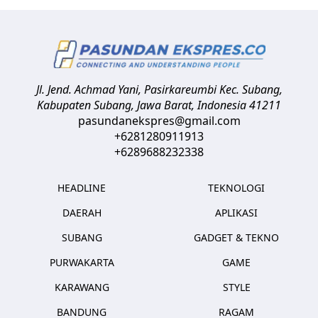
Jl. Jend. Achmad Yani, Pasirkareumbi
Kec. Subang,
Kabupaten Subang, Jawa Barat
,
Indonesia
41211
pasundanekspres@gmail.com
+6281280911913
+6289688232338
HEADLINE
TEKNOLOGI
DAERAH
APLIKASI
SUBANG
GADGET & TEKNO
PURWAKARTA
GAME
KARAWANG
STYLE
BANDUNG
RAGAM