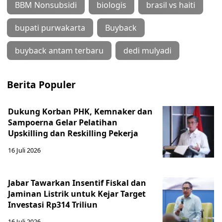
BBM Nonsubsidi
biologis
brasil vs haiti
bupati purwakarta
Buyback
buyback antam terbaru
dedi mulyadi
Berita Populer
Dukung Korban PHK, Kemnaker dan
Sampoerna Gelar Pelatihan
Upskilling dan Reskilling Pekerja
16 Juli 2026
Jabar Tawarkan Insentif Fiskal dan
Jaminan Listrik untuk Kejar Target
Investasi Rp314 Triliun
16 Juli 2026