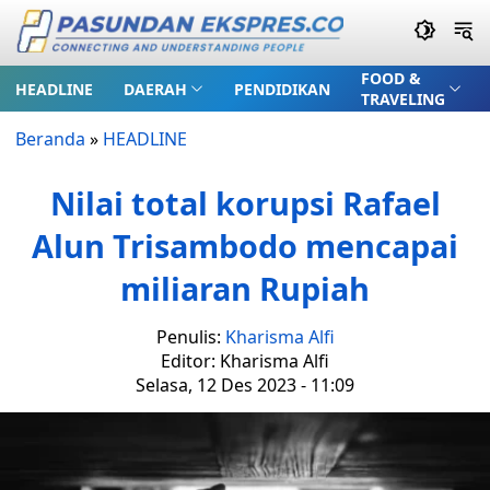
FOOD &
HEADLINE
DAERAH
PENDIDIKAN
TRAVELING
Beranda
»
HEADLINE
Nilai total korupsi Rafael
Alun Trisambodo mencapai
miliaran Rupiah
Penulis:
Kharisma Alfi
Editor: Kharisma Alfi
Selasa, 12 Des 2023 - 11:09