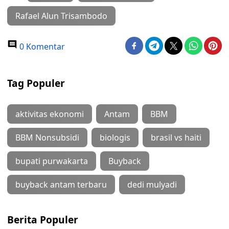
Rafael Alun Trisambodo
0 Komentar
Tag Populer
aktivitas ekonomi
Antam
BBM
BBM Nonsubsidi
biologis
brasil vs haiti
bupati purwakarta
Buyback
buyback antam terbaru
dedi mulyadi
Berita Populer