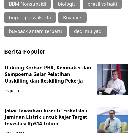
BBM Nonsubsidi
biologis
brasil vs haiti
bupati purwakarta
Buyback
buyback antam terbaru
dedi mulyadi
Berita Populer
Dukung Korban PHK, Kemnaker dan
Sampoerna Gelar Pelatihan
Upskilling dan Reskilling Pekerja
16 Juli 2026
Jabar Tawarkan Insentif Fiskal dan
Jaminan Listrik untuk Kejar Target
Investasi Rp314 Triliun