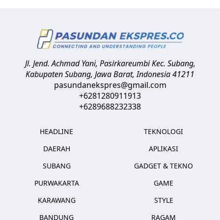
Jl. Jend. Achmad Yani, Pasirkareumbi
Kec. Subang,
Kabupaten Subang, Jawa Barat
,
Indonesia
41211
pasundanekspres@gmail.com
+6281280911913
+6289688232338
HEADLINE
TEKNOLOGI
DAERAH
APLIKASI
SUBANG
GADGET & TEKNO
PURWAKARTA
GAME
KARAWANG
STYLE
BANDUNG
RAGAM