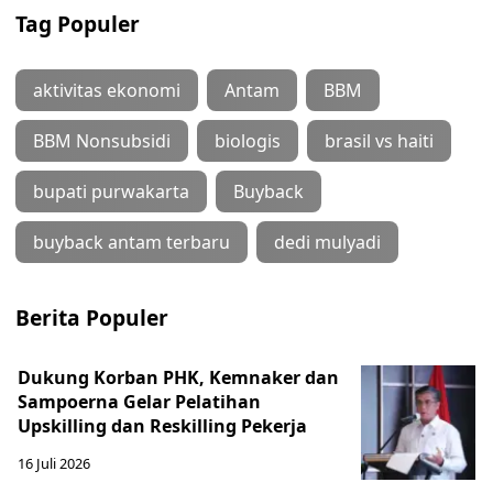
Tag Populer
aktivitas ekonomi
Antam
BBM
BBM Nonsubsidi
biologis
brasil vs haiti
bupati purwakarta
Buyback
buyback antam terbaru
dedi mulyadi
Berita Populer
Dukung Korban PHK, Kemnaker dan
Sampoerna Gelar Pelatihan
Upskilling dan Reskilling Pekerja
16 Juli 2026