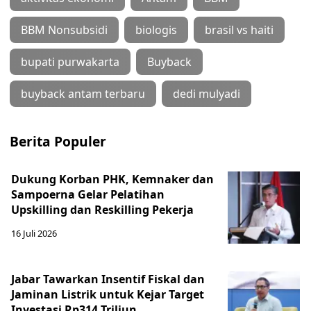
BBM Nonsubsidi
biologis
brasil vs haiti
bupati purwakarta
Buyback
buyback antam terbaru
dedi mulyadi
Berita Populer
Dukung Korban PHK, Kemnaker dan
Sampoerna Gelar Pelatihan
Upskilling dan Reskilling Pekerja
16 Juli 2026
Jabar Tawarkan Insentif Fiskal dan
Jaminan Listrik untuk Kejar Target
Investasi Rp314 Triliun