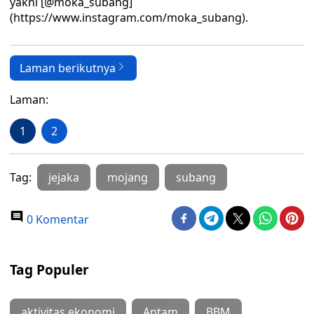
yakni [@moka_subang]
(https://www.instagram.com/moka_subang).
Laman berikutnya
Laman:
1
2
Tag:
jejaka
mojang
subang
0 Komentar
Tag Populer
aktivitas ekonomi
Antam
BBM