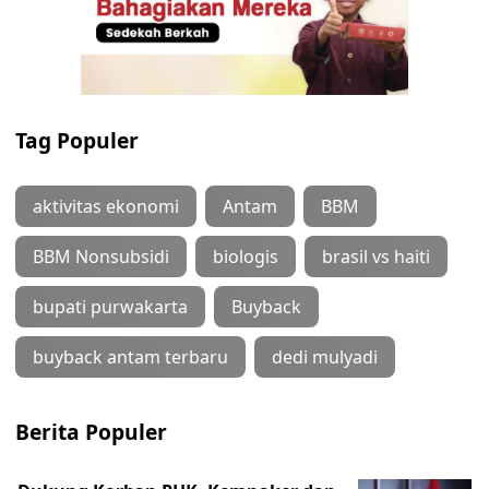
Tag Populer
aktivitas ekonomi
Antam
BBM
BBM Nonsubsidi
biologis
brasil vs haiti
bupati purwakarta
Buyback
buyback antam terbaru
dedi mulyadi
Berita Populer