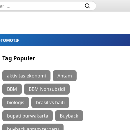
OTOMOTIF
Tag Populer
aktivitas ekonomi
Antam
BBM
BBM Nonsubsidi
biologis
brasil vs haiti
bupati purwakarta
Buyback
buyback antam terbaru