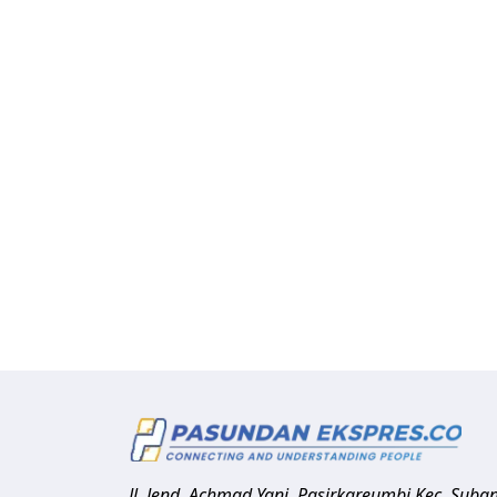
Jl. Jend. Achmad Yani, Pasirkareumbi
Kec. Suba