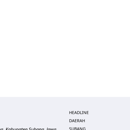
HEADLINE
DAERAH
SUBANG
ng, Kabupaten Subang, Jawa