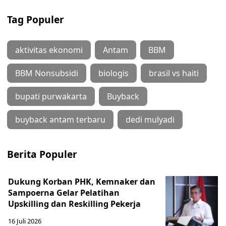
Tag Populer
aktivitas ekonomi
Antam
BBM
BBM Nonsubsidi
biologis
brasil vs haiti
bupati purwakarta
Buyback
buyback antam terbaru
dedi mulyadi
Berita Populer
Dukung Korban PHK, Kemnaker dan
Sampoerna Gelar Pelatihan
Upskilling dan Reskilling Pekerja
16 Juli 2026