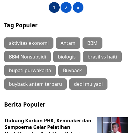
1
2
»
Tag Populer
aktivitas ekonomi
Antam
BBM
BBM Nonsubsidi
biologis
brasil vs haiti
bupati purwakarta
Buyback
buyback antam terbaru
dedi mulyadi
Berita Populer
Dukung Korban PHK, Kemnaker dan
Sampoerna Gelar Pelatihan