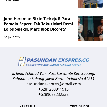
John Herdman Bikin Terkejut! Para
Pemain Seperti Tak Takut Mati Demi
Lolos Seleksi, Marc Klok Dicoret?
16 Juli 2026
Jl. Jend. Achmad Yani, Pasirkareumbi
Kec. Subang,
Kabupaten Subang, Jawa Barat
,
Indonesia
41211
pasundanekspres@gmail.com
+6281280911913
+6289688232338
HEADLINE
TEKNOLOGI