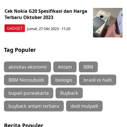
Cek Nokia G20 Spesifikasi dan Harga
Terbaru Oktober 2023
GADGET
Jumat, 27 Okt 2023 - 11:20
Tag Populer
aktivitas ekonomi
Antam
BBM
BBM Nonsubsidi
biologis
brasil vs haiti
bupati purwakarta
Buyback
buyback antam terbaru
dedi mulyadi
Berita Populer