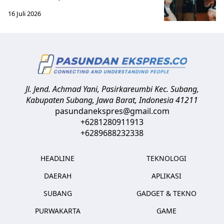
16 Juli 2026
Jl. Jend. Achmad Yani, Pasirkareumbi
Kec. Subang,
Kabupaten Subang, Jawa Barat
,
Indonesia
41211
pasundanekspres@gmail.com
+6281280911913
+6289688232338
HEADLINE
TEKNOLOGI
DAERAH
APLIKASI
SUBANG
GADGET & TEKNO
PURWAKARTA
GAME