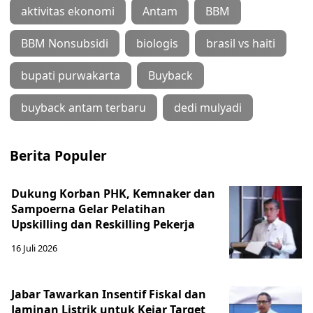
aktivitas ekonomi
Antam
BBM
BBM Nonsubsidi
biologis
brasil vs haiti
bupati purwakarta
Buyback
buyback antam terbaru
dedi mulyadi
Berita Populer
Dukung Korban PHK, Kemnaker dan
Sampoerna Gelar Pelatihan
Upskilling dan Reskilling Pekerja
16 Juli 2026
Jabar Tawarkan Insentif Fiskal dan
Jaminan Listrik untuk Kejar Target