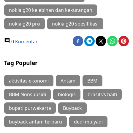
nokia g20 kelebihan dan kekurangan
nokia g20 pro
nokia g20 spesifikasi
0 Komentar
Tag Populer
aktivitas ekonomi
Antam
BBM
BBM Nonsubsidi
biologis
brasil vs haiti
bupati purwakarta
Buyback
buyback antam terbaru
dedi mulyadi