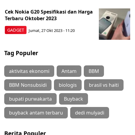
Cek Nokia G20 Spesifikasi dan Harga
Terbaru Oktober 2023
GADGET
Jumat, 27 Okt 2023 - 11:20
Tag Populer
aktivitas ekonomi
Antam
BBM
BBM Nonsubsidi
biologis
brasil vs haiti
bupati purwakarta
Buyback
buyback antam terbaru
dedi mulyadi
Berita Populer