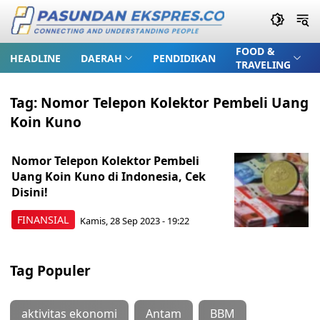
FOOD &
HEADLINE
DAERAH
PENDIDIKAN
TRAVELING
Tag:
Nomor Telepon Kolektor Pembeli Uang
Koin Kuno
Nomor Telepon Kolektor Pembeli
Uang Koin Kuno di Indonesia, Cek
Disini!
FINANSIAL
Kamis, 28 Sep 2023 - 19:22
Tag Populer
aktivitas ekonomi
Antam
BBM