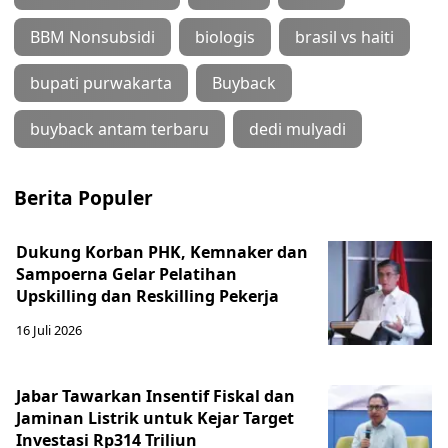
BBM Nonsubsidi
biologis
brasil vs haiti
bupati purwakarta
Buyback
buyback antam terbaru
dedi mulyadi
Berita Populer
Dukung Korban PHK, Kemnaker dan
Sampoerna Gelar Pelatihan
Upskilling dan Reskilling Pekerja
16 Juli 2026
Jabar Tawarkan Insentif Fiskal dan
Jaminan Listrik untuk Kejar Target
Investasi Rp314 Triliun