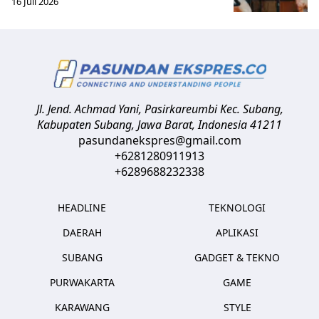
16 Juli 2026
Jl. Jend. Achmad Yani, Pasirkareumbi
Kec. Subang,
Kabupaten Subang, Jawa Barat
,
Indonesia
41211
pasundanekspres@gmail.com
+6281280911913
+6289688232338
HEADLINE
TEKNOLOGI
DAERAH
APLIKASI
SUBANG
GADGET & TEKNO
PURWAKARTA
GAME
KARAWANG
STYLE