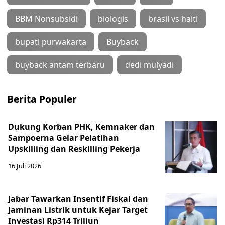
BBM Nonsubsidi
biologis
brasil vs haiti
bupati purwakarta
Buyback
buyback antam terbaru
dedi mulyadi
Berita Populer
Dukung Korban PHK, Kemnaker dan
Sampoerna Gelar Pelatihan
Upskilling dan Reskilling Pekerja
16 Juli 2026
Jabar Tawarkan Insentif Fiskal dan
Jaminan Listrik untuk Kejar Target
Investasi Rp314 Triliun