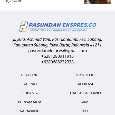
16 Juli 2026
Jl. Jend. Achmad Yani, Pasirkareumbi
Kec. Subang,
Kabupaten Subang, Jawa Barat
,
Indonesia
41211
pasundanekspres@gmail.com
+6281280911913
+6289688232338
HEADLINE
TEKNOLOGI
DAERAH
APLIKASI
SUBANG
GADGET & TEKNO
PURWAKARTA
GAME
KARAWANG
STYLE