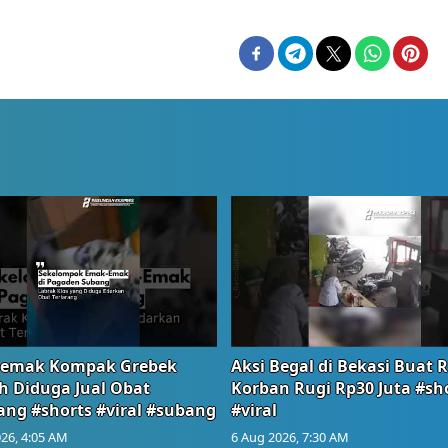
emak Kompak Grebek
Aksi Begal di Bekasi Buat 
 Diduga Jual Obat
Korban Rugi Rp30 Juta #sh
ang #shorts #viral #subang
#viral
26, 4:05 AM
6 Aug 2026, 7:30 AM