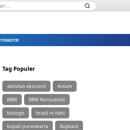
OTOMOTIF
Tag Populer
aktivitas ekonomi
Antam
BBM
BBM Nonsubsidi
biologis
brasil vs haiti
bupati purwakarta
Buyback