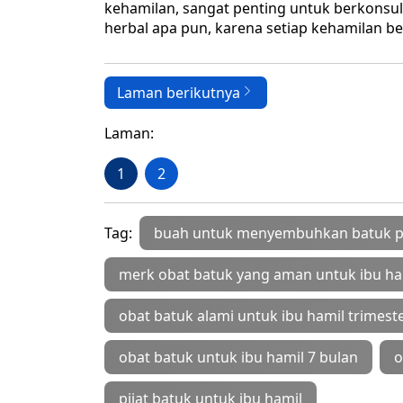
kehamilan, sangat penting untuk berkonsu
herbal apa pun, karena setiap kehamilan b
Laman berikutnya
Laman:
1
2
Tag:
buah untuk menyembuhkan batuk pa
merk obat batuk yang aman untuk ibu ha
obat batuk alami untuk ibu hamil trimeste
obat batuk untuk ibu hamil 7 bulan
o
pijat batuk untuk ibu hamil