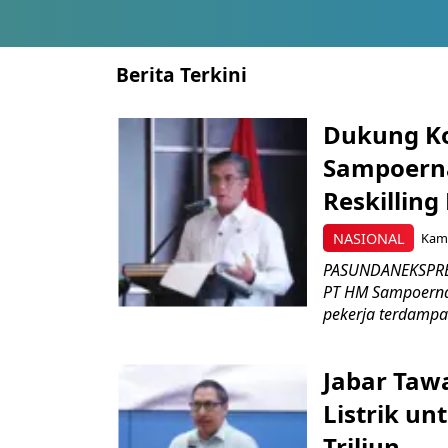
Berita Terkini
Dukung K
Sampoerna
Reskilling
NASIONAL
Kami
PASUNDANEKSPRES
PT HM Sampoerna
pekerja terdampa
Jabar Tawa
Listrik un
Triliun