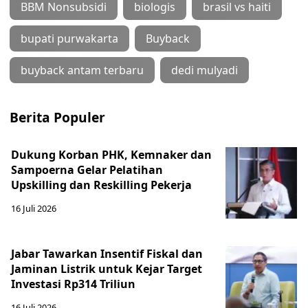
BBM Nonsubsidi
biologis
brasil vs haiti
bupati purwakarta
Buyback
buyback antam terbaru
dedi mulyadi
Berita Populer
Dukung Korban PHK, Kemnaker dan
Sampoerna Gelar Pelatihan
Upskilling dan Reskilling Pekerja
16 Juli 2026
Jabar Tawarkan Insentif Fiskal dan
Jaminan Listrik untuk Kejar Target
Investasi Rp314 Triliun
16 Juli 2026