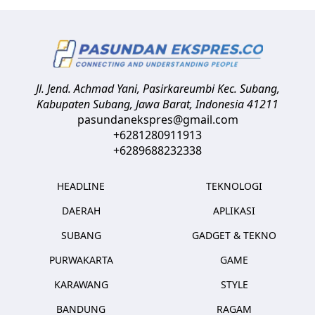
Jl. Jend. Achmad Yani, Pasirkareumbi
Kec. Subang,
Kabupaten Subang, Jawa Barat
,
Indonesia
41211
pasundanekspres@gmail.com
+6281280911913
+6289688232338
HEADLINE
TEKNOLOGI
DAERAH
APLIKASI
SUBANG
GADGET & TEKNO
PURWAKARTA
GAME
KARAWANG
STYLE
BANDUNG
RAGAM