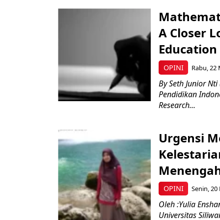
Mathemati
A Closer L
Education
OPINI
Rabu, 22 
By Seth Junior Nt
Pendidikan Indone
Research...
Urgensi 
Kelestaria
Menengah
OPINI
Senin, 20 
Oleh :Yulia Ensha
Universitas Siliw