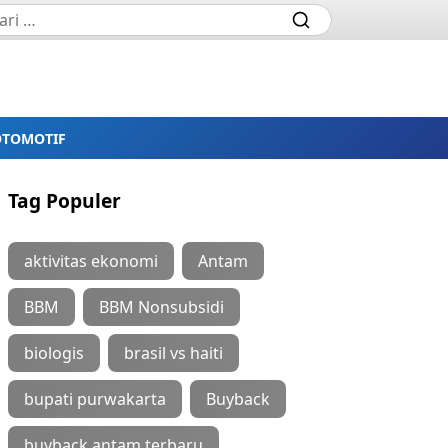
OTOMOTIF
Tag Populer
aktivitas ekonomi
Antam
BBM
BBM Nonsubsidi
biologis
brasil vs haiti
bupati purwakarta
Buyback
buyback antam terbaru