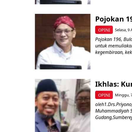
Pojokan 1
OPINI
Selasa, 9 
Pojokan 196, Bula
untuk memuliaka
kegembiraan, kekh
Ikhlas: Ku
OPINI
Minggu, 7
oleh1.Drs.Priyono
Muhammadiyah Sur
Gudang,Sumberejo,