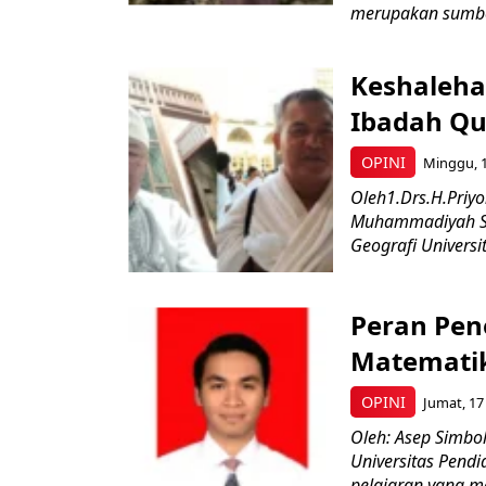
merupakan sumbe
Keshaleha
Ibadah Qu
OPINI
Minggu, 1
Oleh1.Drs.H.Priyo
Muhammadiyah Su
Geografi Univers
Peran Pen
Matemati
OPINI
Jumat, 17
Oleh: Asep Simbol
Universitas Pend
pelajaran yang m