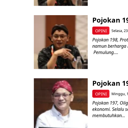
Pojokan 1
OPINI
Selasa, 23
Pojokan 198, Pro
namun berharga b
Pemulung....
Pojokan 19
OPINI
Minggu, 1
Pojokan 197, Olig
ekonomi. Selalu s
membutuhkan...