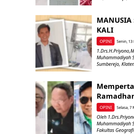
MANUSIA 
KALI
OPINI
Senin, 13 
1.Drs.H.Priyono,M
Muhammadiyah Sur
Sumberejo, Klaten
Memperta
Ramadha
OPINI
Selasa, 7 
Oleh 1.Drs.Priyon
Muhammadiyah Sur
Fakultas Geograf