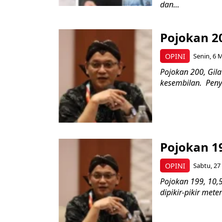
dan...
Pojokan 2
OPINI
Senin, 6 M
Pojokan 200, Gil
kesembilan. Penya
Pojokan 19
OPINI
Sabtu, 27
Pojokan 199, 10,5
dipikir-pikir met