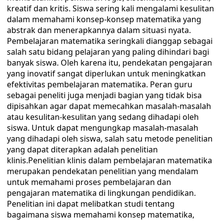
kreatif dan kritis. Siswa sering kali mengalami kesulitan
dalam memahami konsep-konsep matematika yang
abstrak dan menerapkannya dalam situasi nyata.
Pembelajaran matematika seringkali dianggap sebagai
salah satu bidang pelajaran yang paling dihindari bagi
banyak siswa. Oleh karena itu, pendekatan pengajaran
yang inovatif sangat diperlukan untuk meningkatkan
efektivitas pembelajaran matematika. Peran guru
sebagai peneliti juga menjadi bagian yang tidak bisa
dipisahkan agar dapat memecahkan masalah-masalah
atau kesulitan-kesulitan yang sedang dihadapi oleh
siswa. Untuk dapat mengungkap masalah-masalah
yang dihadapi oleh siswa, salah satu metode penelitian
yang dapat diterapkan adalah penelitian
klinis.Penelitian klinis dalam pembelajaran matematika
merupakan pendekatan penelitian yang mendalam
untuk memahami proses pembelajaran dan
pengajaran matematika di lingkungan pendidikan.
Penelitian ini dapat melibatkan studi tentang
bagaimana siswa memahami konsep matematika,