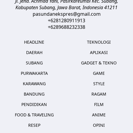
Jl. Jend. Achmad Yani, Pasirkareumbi
Kec. Subang,
Kabupaten Subang, Jawa Barat
,
Indonesia
41211
pasundanekspres@gmail.com
+6281280911913
+6289688232338
HEADLINE
TEKNOLOGI
DAERAH
APLIKASI
SUBANG
GADGET & TEKNO
PURWAKARTA
GAME
KARAWANG
STYLE
BANDUNG
RAGAM
PENDIDIKAN
FILM
FOOD & TRAVELING
ANIME
RESEP
OPINI