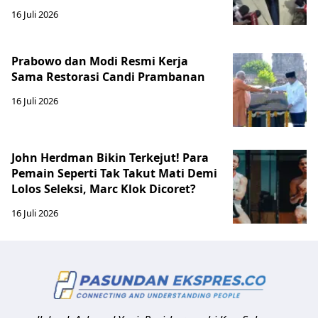
16 Juli 2026
Prabowo dan Modi Resmi Kerja
Sama Restorasi Candi Prambanan
16 Juli 2026
John Herdman Bikin Terkejut! Para
Pemain Seperti Tak Takut Mati Demi
Lolos Seleksi, Marc Klok Dicoret?
16 Juli 2026