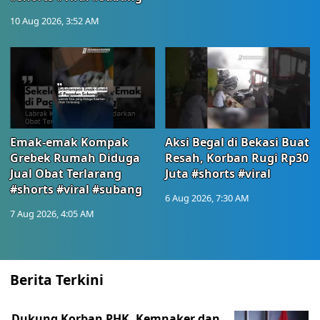
10 Aug 2026, 3:52 AM
Emak-emak Kompak
Aksi Begal di Bekasi Buat
Grebek Rumah Diduga
Resah, Korban Rugi Rp30
Jual Obat Terlarang
Juta #shorts #viral
#shorts #viral #subang
6 Aug 2026, 7:30 AM
7 Aug 2026, 4:05 AM
Berita Terkini
Dukung Korban PHK, Kemnaker dan