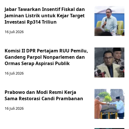
Jabar Tawarkan Insentif Fiskal dan
Jaminan Listrik untuk Kejar Target
Investasi Rp314 Triliun
16 Juli 2026
Komisi II DPR Pertajam RUU Pemilu,
Gandeng Parpol Nonparlemen dan
Ormas Serap Aspirasi Publik
16 Juli 2026
Prabowo dan Modi Resmi Kerja
Sama Restorasi Candi Prambanan
16 Juli 2026