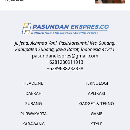
Jl. Jend. Achmad Yani, Pasirkareumbi
Kec. Subang,
Kabupaten Subang, Jawa Barat
,
Indonesia
41211
pasundanekspres@gmail.com
+6281280911913
+6289688232338
HEADLINE
TEKNOLOGI
DAERAH
APLIKASI
SUBANG
GADGET & TEKNO
PURWAKARTA
GAME
KARAWANG
STYLE