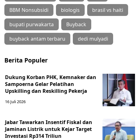
BBM Nonsubsidi
biologis
brasil vs haiti
bupati purwakarta
Buyback
buyback antam terbaru
dedi mulyadi
Berita Populer
Dukung Korban PHK, Kemnaker dan
Sampoerna Gelar Pelatihan
Upskilling dan Reskilling Pekerja
16 Juli 2026
Jabar Tawarkan Insentif Fiskal dan
Jaminan Listrik untuk Kejar Target
Investasi Rp314 Triliun