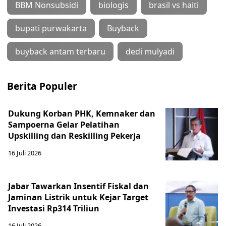
BBM Nonsubsidi
biologis
brasil vs haiti
bupati purwakarta
Buyback
buyback antam terbaru
dedi mulyadi
Berita Populer
Dukung Korban PHK, Kemnaker dan
Sampoerna Gelar Pelatihan
Upskilling dan Reskilling Pekerja
16 Juli 2026
Jabar Tawarkan Insentif Fiskal dan
Jaminan Listrik untuk Kejar Target
Investasi Rp314 Triliun
16 Juli 2026