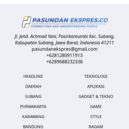
Jl. Jend. Achmad Yani, Pasirkareumbi
Kec. Subang,
Kabupaten Subang, Jawa Barat
,
Indonesia
41211
pasundanekspres@gmail.com
+6281280911913
+6289688232338
HEADLINE
TEKNOLOGI
DAERAH
APLIKASI
SUBANG
GADGET & TEKNO
PURWAKARTA
GAME
KARAWANG
STYLE
BANDUNG
RAGAM