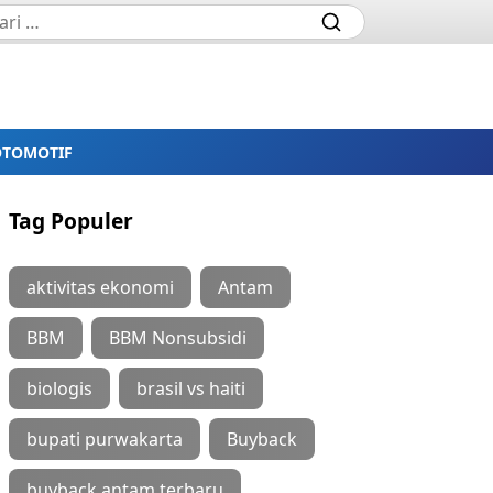
OTOMOTIF
Tag Populer
aktivitas ekonomi
Antam
BBM
BBM Nonsubsidi
biologis
brasil vs haiti
bupati purwakarta
Buyback
buyback antam terbaru