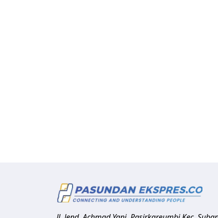
Jl. Jend. Achmad Yani, Pasirkareumbi
Kec. Suba