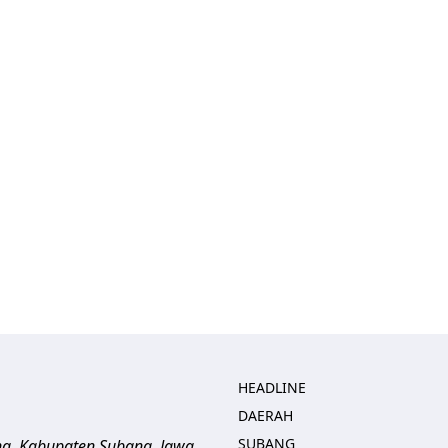
HEADLINE
DAERAH
SUBANG
ng, Kabupaten Subang, Jawa