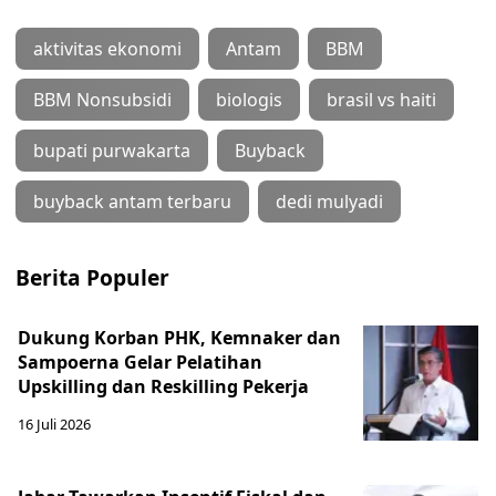
aktivitas ekonomi
Antam
BBM
BBM Nonsubsidi
biologis
brasil vs haiti
bupati purwakarta
Buyback
buyback antam terbaru
dedi mulyadi
Berita Populer
Dukung Korban PHK, Kemnaker dan
Sampoerna Gelar Pelatihan
Upskilling dan Reskilling Pekerja
16 Juli 2026