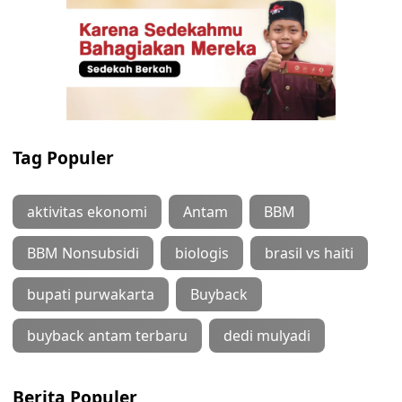
Tag Populer
aktivitas ekonomi
Antam
BBM
BBM Nonsubsidi
biologis
brasil vs haiti
bupati purwakarta
Buyback
buyback antam terbaru
dedi mulyadi
Berita Populer