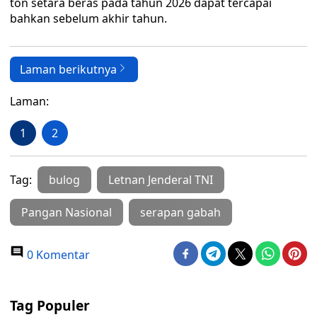
ton setara beras pada tahun 2026 dapat tercapai
bahkan sebelum akhir tahun.
Laman berikutnya
Laman:
1
2
Tag:
bulog
Letnan Jenderal TNI
Pangan Nasional
serapan gabah
0 Komentar
Tag Populer