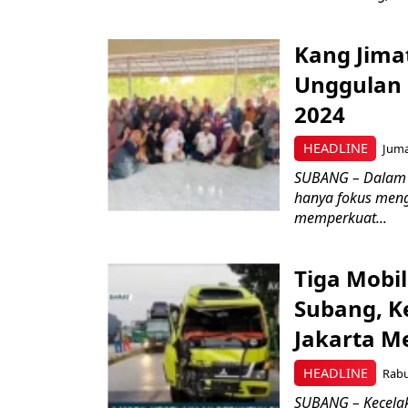
Kang Jima
Unggulan 
2024
HEADLINE
Juma
SUBANG – Dalam r
hanya fokus meng
memperkuat...
Tiga Mobi
Subang, Ke
Jakarta M
HEADLINE
Rabu
SUBANG – Kecelaka