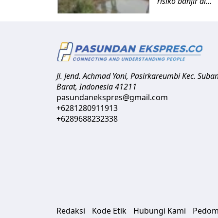
risiko banjir di...
Jl. Jend. Achmad Yani, Pasirkareumbi
Kec. Suba
Barat
,
Indonesia
41211
pasundanekspres@gmail.com
+6281280911913
+6289688232338
Redaksi
Kode Etik
Hubungi Kami
Pedom