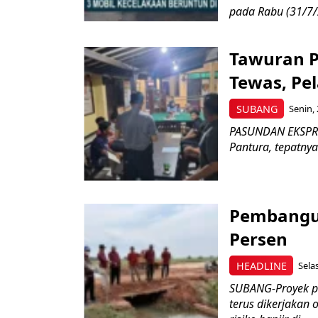
pada Rabu (31/7/2
Tawuran P
Tewas, Pe
SUBANG
Senin, 
PASUNDAN EKSPRES
Pantura, tepatnya
Pembangun
Persen
HEADLINE
Sela
SUBANG-Proyek p
terus dikerjakan