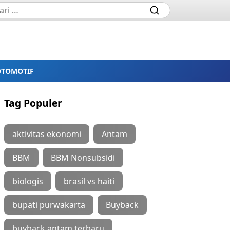
OTOMOTIF
Tag Populer
aktivitas ekonomi
Antam
BBM
BBM Nonsubsidi
biologis
brasil vs haiti
bupati purwakarta
Buyback
buyback antam terbaru