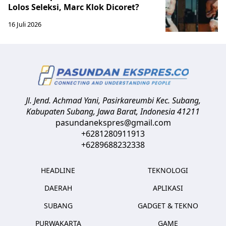
Lolos Seleksi, Marc Klok Dicoret?
16 Juli 2026
Jl. Jend. Achmad Yani, Pasirkareumbi
Kec. Subang,
Kabupaten Subang, Jawa Barat
,
Indonesia
41211
pasundanekspres@gmail.com
+6281280911913
+6289688232338
HEADLINE
TEKNOLOGI
DAERAH
APLIKASI
SUBANG
GADGET & TEKNO
PURWAKARTA
GAME