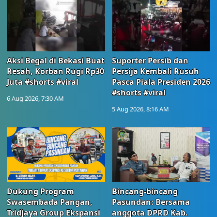
Aksi Begal di Bekasi Buat
Suporter Persib dan
Resah, Korban Rugi Rp30
Persija Kembali Rusuh
Juta #shorts #viral
Pasca Piala Presiden 2026
#shorts #viral
6 Aug 2026, 7:30 AM
5 Aug 2026, 8:16 AM
Dukung Program
Bincang-bincang
Swasembada Pangan,
Pasundan: Bersama
Tridjaya Group Ekspansi
anggota DPRD Kab.