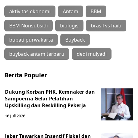
aktivitas ekonomi
Antam
BBM
BBM Nonsubsidi
biologis
brasil vs haiti
bupati purwakarta
Buyback
buyback antam terbaru
dedi mulyadi
Berita Populer
Dukung Korban PHK, Kemnaker dan
Sampoerna Gelar Pelatihan
Upskilling dan Reskilling Pekerja
16 Juli 2026
Jabar Tawarkan Insentif Fiskal dan