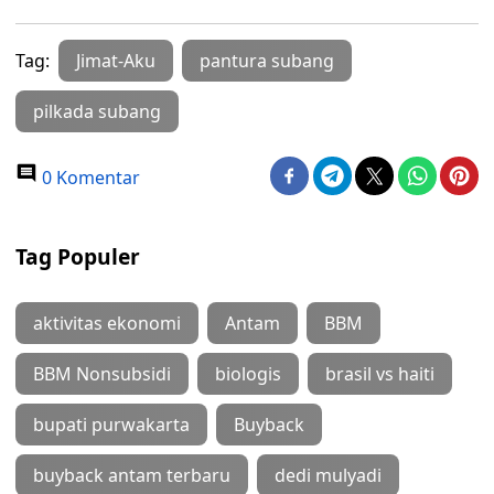
Tag:
Jimat-Aku
pantura subang
pilkada subang
0 Komentar
Tag Populer
aktivitas ekonomi
Antam
BBM
BBM Nonsubsidi
biologis
brasil vs haiti
bupati purwakarta
Buyback
buyback antam terbaru
dedi mulyadi