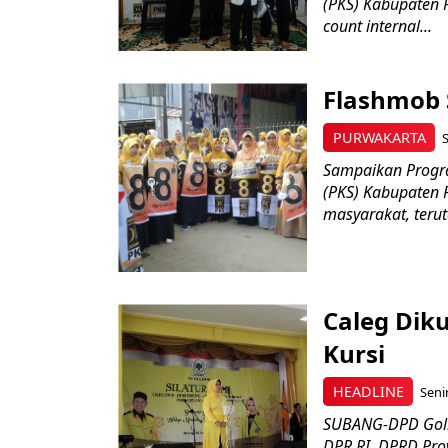
(PKS) Kabupaten 
count internal...
Flashmob 
PURWAKARTA
S
Sampaikan Progr
(PKS) Kabupaten 
masyarakat, terut
Caleg Dik
Kursi
HEADLINE
Seni
SUBANG-DPD Golk
DPR RI, DPRD Pro