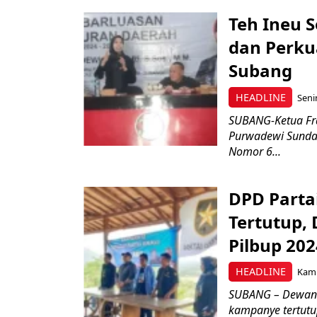
Teh Ineu 
dan Perku
Subang
HEADLINE
Seni
SUBANG-Ketua Fra
Purwadewi Sundari
Nomor 6...
DPD Part
Tertutup,
Pilbup 202
HEADLINE
Kami
SUBANG – Dewan 
kampanye tertut