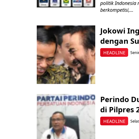
politik Indonesia
berkompetisi,...
Jokowi In
dengan Su
HEADLINE
Seni
Perindo D
di Pilpres
HEADLINE
Sela