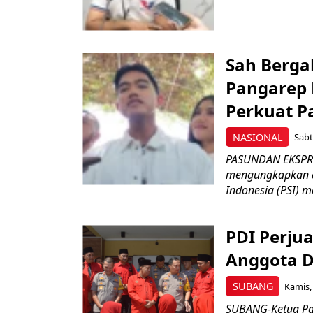
Sah Berga
Pangarep
Perkuat Pa
NASIONAL
Sabt
PASUNDAN EKSPRES
mengungkapkan as
Indonesia (PSI) me
PDI Perju
Anggota 
SUBANG
Kamis,
SUBANG-Ketua Par