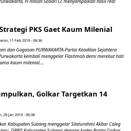
Purwakarta, H Hasan Sobari Lc menyampaikan hasil real
Strategi PKS Gaet Kaum Milenial
enin, 11 Feb 2019 - 06:36
am dan Gagasan PURWAKARTA-Partai Keadilan Sejahtera
Purwakarta kembali menggelar Flashmob demi merebut hati
ama kaum milenial....
umpulkan, Golkar Targetkan 14
n, 28 Jan 2019 - 06:38
ar Kabupaten Subang menggelar Silaturahmi Akbar Caleg
vinsi, DPRD Kabupaten Subang dengan kader Partai Golkar