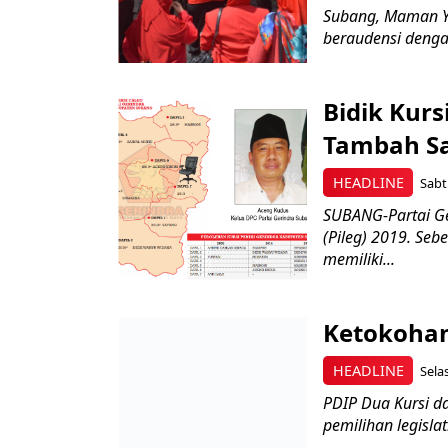
Subang, Maman Y
beraudensi dengan
Bidik Kurs
Tambah Sa
HEADLINE
Sabt
SUBANG-Partai Ger
(Pileg) 2019. Seb
memiliki...
Ketokohan
HEADLINE
Sela
PDIP Dua Kursi da
pemilihan legisla