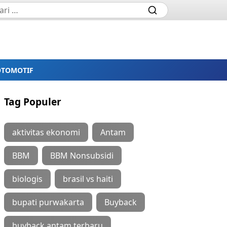
OTOMOTIF
Tag Populer
aktivitas ekonomi
Antam
BBM
BBM Nonsubsidi
biologis
brasil vs haiti
bupati purwakarta
Buyback
buyback antam terbaru