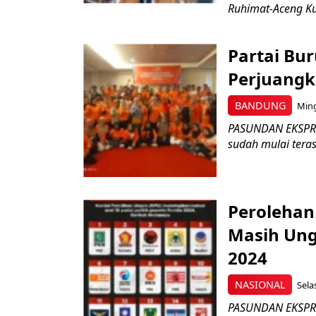
Ruhimat-Aceng Kud
Partai Bu
Perjuangk
BANDUNG
Ming
PASUNDAN EKSPRES
sudah mulai tera
Perolehan 
Masih Ung
2024
NASIONAL
Sela
PASUNDAN EKSPRES