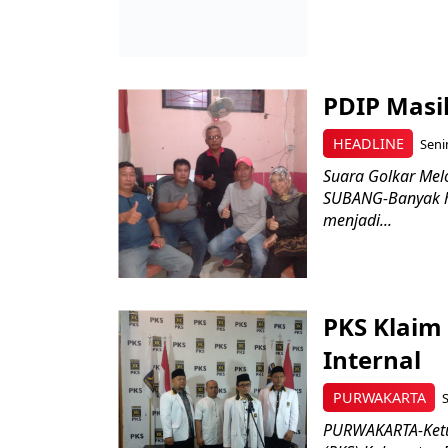
PDIP Masih
HEADLINE
Seni
Suara Golkar Mel
SUBANG-Banyak ha
menjadi...
PKS Klaim
Internal
PURWAKARTA
S
PURWAKARTA-Ketua