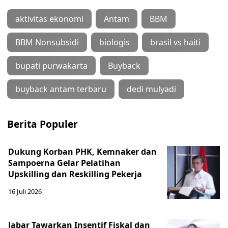
aktivitas ekonomi
Antam
BBM
BBM Nonsubsidi
biologis
brasil vs haiti
bupati purwakarta
Buyback
buyback antam terbaru
dedi mulyadi
Berita Populer
Dukung Korban PHK, Kemnaker dan
Sampoerna Gelar Pelatihan
Upskilling dan Reskilling Pekerja
16 Juli 2026
Jabar Tawarkan Insentif Fiskal dan