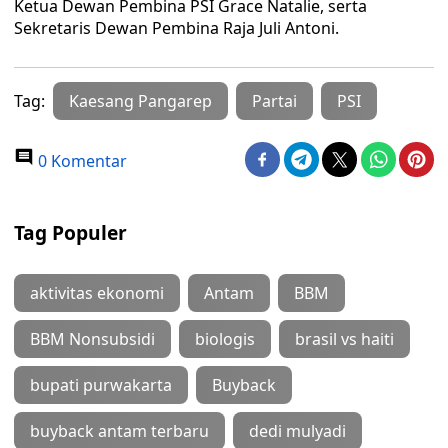
Ketua Dewan Pembina PSI Grace Natalie, serta
Sekretaris Dewan Pembina Raja Juli Antoni.
Tag:
Kaesang Pangarep
Partai
PSI
0 Komentar
Tag Populer
aktivitas ekonomi
Antam
BBM
BBM Nonsubsidi
biologis
brasil vs haiti
bupati purwakarta
Buyback
buyback antam terbaru
dedi mulyadi