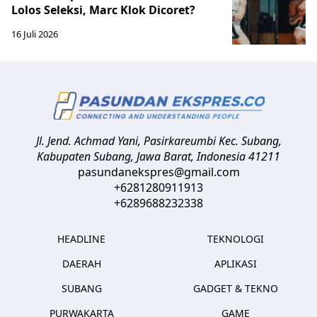
Lolos Seleksi, Marc Klok Dicoret?
16 Juli 2026
Jl. Jend. Achmad Yani, Pasirkareumbi
Kec. Subang,
Kabupaten Subang, Jawa Barat
,
Indonesia
41211
pasundanekspres@gmail.com
+6281280911913
+6289688232338
HEADLINE
TEKNOLOGI
DAERAH
APLIKASI
SUBANG
GADGET & TEKNO
PURWAKARTA
GAME