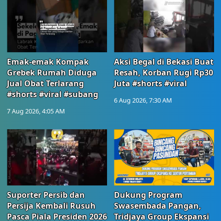
Emak-emak Kompak
Aksi Begal di Bekasi Buat
Grebek Rumah Diduga
Resah, Korban Rugi Rp30
Jual Obat Terlarang
Juta #shorts #viral
#shorts #viral #subang
6 Aug 2026, 7:30 AM
7 Aug 2026, 4:05 AM
Suporter Persib dan
Dukung Program
Persija Kembali Rusuh
Swasembada Pangan,
Pasca Piala Presiden 2026
Tridjaya Group Ekspansi