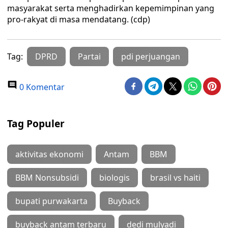
masyarakat serta menghadirkan kepemimpinan yang
pro-rakyat di masa mendatang. (cdp)
Tag:
DPRD
Partai
pdi perjuangan
0 Komentar
Tag Populer
aktivitas ekonomi
Antam
BBM
BBM Nonsubsidi
biologis
brasil vs haiti
bupati purwakarta
Buyback
buyback antam terbaru
dedi mulyadi