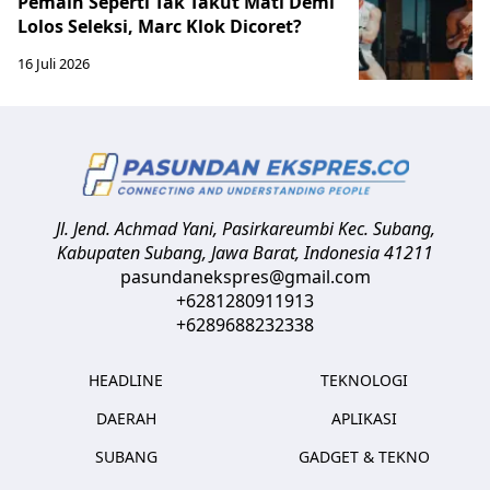
Pemain Seperti Tak Takut Mati Demi
Lolos Seleksi, Marc Klok Dicoret?
16 Juli 2026
Jl. Jend. Achmad Yani, Pasirkareumbi
Kec. Subang,
Kabupaten Subang, Jawa Barat
,
Indonesia
41211
pasundanekspres@gmail.com
+6281280911913
+6289688232338
HEADLINE
TEKNOLOGI
DAERAH
APLIKASI
SUBANG
GADGET & TEKNO