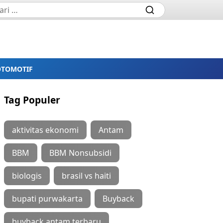
OTOMOTIF
Tag Populer
aktivitas ekonomi
Antam
BBM
BBM Nonsubsidi
biologis
brasil vs haiti
bupati purwakarta
Buyback
buyback antam terbaru