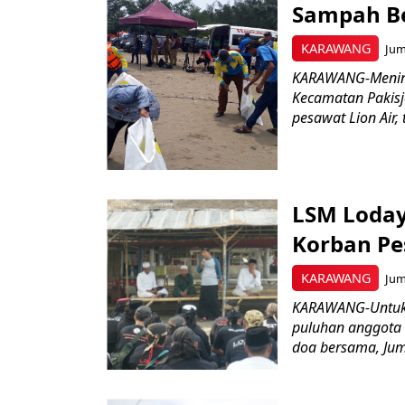
Sampah Be
KARAWANG
Jum
KARAWANG-Mening
Kecamatan Pakisj
pesawat Lion Air,
LSM Loday
Korban Pe
KARAWANG
Jum
KARAWANG-Untuk 
puluhan anggota
doa bersama, Juma