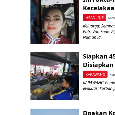
Kecelakaa
HEADLINE
Kami
Keluarga: Sempat
Putri Van Ende, P
Namun ia...
Siapkan 45
Disiapkan
KARAWANG
Kam
KARAWANG-Pemkab
evakuasi korban p
Doakan Ko