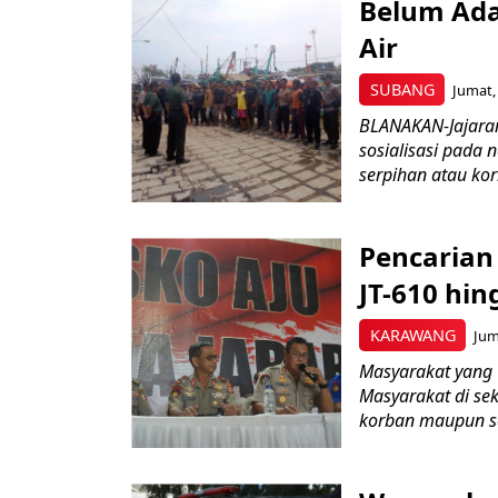
Belum Ada
Air
SUBANG
Jumat,
BLANAKAN-Jajara
sosialisasi pada
serpihan atau kor
Pencarian
JT-610 hi
KARAWANG
Jum
Masyarakat yang
Masyarakat di se
korban maupun se