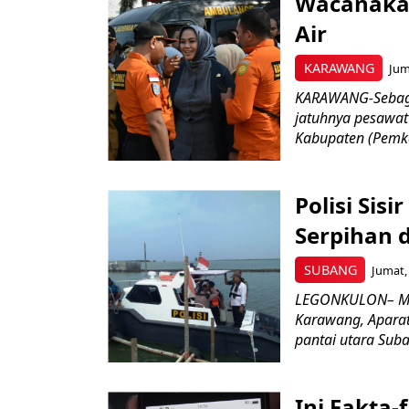
Wacanaka
Air
KARAWANG
Jum
KARAWANG-Sebaga
jatuhnya pesawat 
Kabupaten (Pemk
Polisi Sis
Serpihan 
SUBANG
Jumat,
LEGONKULON– Mere
Karawang, Aparat
pantai utara Suba
Ini Fakta-