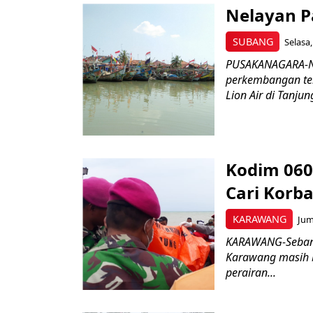
Nelayan P
SUBANG
Selasa,
PUSAKANAGARA-Ne
perkembangan ter
Lion Air di Tanjun
Kodim 060
Cari Korba
KARAWANG
Jum
KARAWANG-Sebanya
Karawang masih b
perairan...