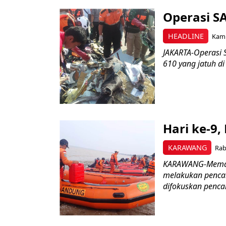
Operasi SA
HEADLINE
Kami
JAKARTA-Operasi 
610 yang jatuh di
Hari ke-9,
KARAWANG
Rab
KARAWANG-Memasu
melakukan pencari
difokuskan pencar