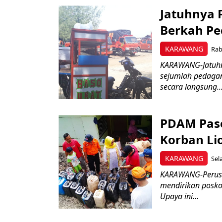
Jatuhnya 
Berkah P
KARAWANG
Rab
KARAWANG-Jatuhny
sejumlah pedagan
secara langsung..
PDAM Paso
Korban Lio
KARAWANG
Sel
KARAWANG-Perusa
mendirikan posko
Upaya ini...