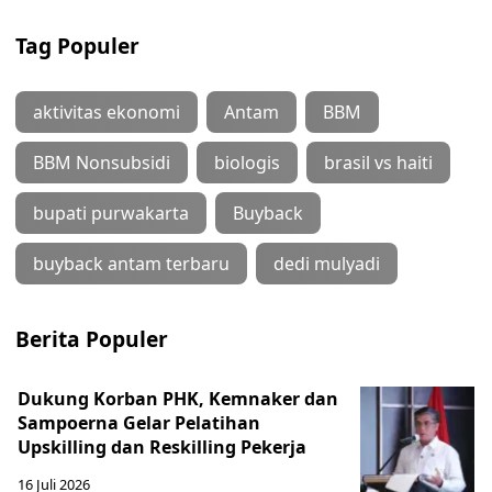
Tag Populer
aktivitas ekonomi
Antam
BBM
BBM Nonsubsidi
biologis
brasil vs haiti
bupati purwakarta
Buyback
buyback antam terbaru
dedi mulyadi
Berita Populer
Dukung Korban PHK, Kemnaker dan
Sampoerna Gelar Pelatihan
Upskilling dan Reskilling Pekerja
16 Juli 2026