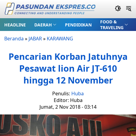
FOOD &
HEADLINE
DAERAH
PENDIDIKAN
TRAVELING
Beranda
»
JABAR
»
KARAWANG
Pencarian Korban Jatuhnya
Pesawat lion Air JT-610
hingga 12 November
Penulis:
Huba
Editor: Huba
Jumat, 2 Nov 2018 - 03:14