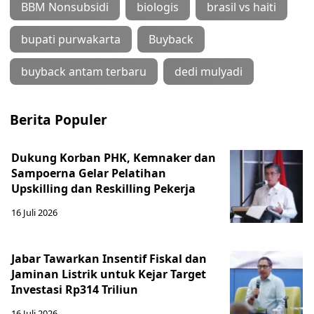
BBM Nonsubsidi
biologis
brasil vs haiti
bupati purwakarta
Buyback
buyback antam terbaru
dedi mulyadi
Berita Populer
Dukung Korban PHK, Kemnaker dan
Sampoerna Gelar Pelatihan
Upskilling dan Reskilling Pekerja
16 Juli 2026
Jabar Tawarkan Insentif Fiskal dan
Jaminan Listrik untuk Kejar Target
Investasi Rp314 Triliun
16 Juli 2026