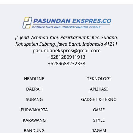
Jl. Jend. Achmad Yani, Pasirkareumbi
Kec. Subang,
Kabupaten Subang, Jawa Barat
,
Indonesia
41211
pasundanekspres@gmail.com
+6281280911913
+6289688232338
HEADLINE
TEKNOLOGI
DAERAH
APLIKASI
SUBANG
GADGET & TEKNO
PURWAKARTA
GAME
KARAWANG
STYLE
BANDUNG
RAGAM