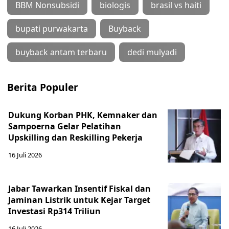
BBM Nonsubsidi
biologis
brasil vs haiti
bupati purwakarta
Buyback
buyback antam terbaru
dedi mulyadi
Berita Populer
Dukung Korban PHK, Kemnaker dan
Sampoerna Gelar Pelatihan
Upskilling dan Reskilling Pekerja
16 Juli 2026
Jabar Tawarkan Insentif Fiskal dan
Jaminan Listrik untuk Kejar Target
Investasi Rp314 Triliun
16 Juli 2026