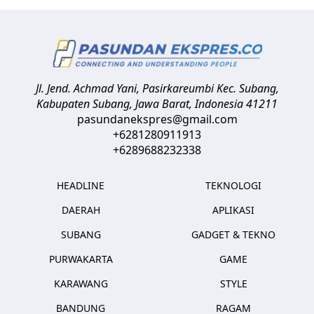
Jl. Jend. Achmad Yani, Pasirkareumbi
Kec. Subang,
Kabupaten Subang, Jawa Barat
,
Indonesia
41211
pasundanekspres@gmail.com
+6281280911913
+6289688232338
HEADLINE
TEKNOLOGI
DAERAH
APLIKASI
SUBANG
GADGET & TEKNO
PURWAKARTA
GAME
KARAWANG
STYLE
BANDUNG
RAGAM