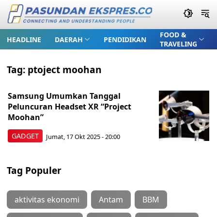
FOOD &
HEADLINE
DAERAH
PENDIDIKAN
TRAVELING
Tag:
ptoject moohan
Samsung Umumkan Tanggal
Peluncuran Headset XR “Project
Moohan”
GADGET
Jumat, 17 Okt 2025 - 20:00
Tag Populer
aktivitas ekonomi
Antam
BBM