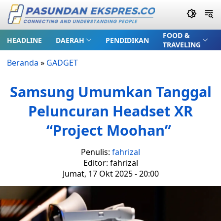
FOOD &
HEADLINE
DAERAH
PENDIDIKAN
TRAVELING
Beranda
»
GADGET
Samsung Umumkan Tanggal
Peluncuran Headset XR
“Project Moohan”
Penulis:
fahrizal
Editor: fahrizal
Jumat, 17 Okt 2025 - 20:00