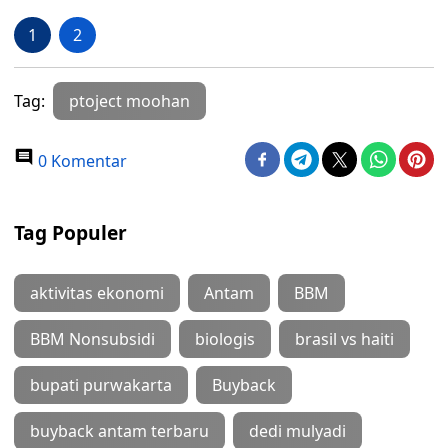
1
2
Tag:
ptoject moohan
0 Komentar
Tag Populer
aktivitas ekonomi
Antam
BBM
BBM Nonsubsidi
biologis
brasil vs haiti
bupati purwakarta
Buyback
buyback antam terbaru
dedi mulyadi