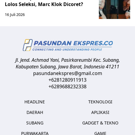
Lolos Seleksi, Marc Klok Dicoret?
16 Juli 2026
Jl. Jend. Achmad Yani, Pasirkareumbi
Kec. Subang,
Kabupaten Subang, Jawa Barat
,
Indonesia
41211
pasundanekspres@gmail.com
+6281280911913
+6289688232338
HEADLINE
TEKNOLOGI
DAERAH
APLIKASI
SUBANG
GADGET & TEKNO
PURWAKARTA
GAME