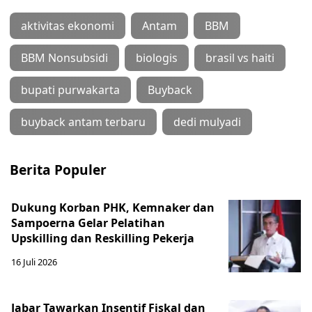
aktivitas ekonomi
Antam
BBM
BBM Nonsubsidi
biologis
brasil vs haiti
bupati purwakarta
Buyback
buyback antam terbaru
dedi mulyadi
Berita Populer
Dukung Korban PHK, Kemnaker dan
Sampoerna Gelar Pelatihan
Upskilling dan Reskilling Pekerja
16 Juli 2026
Jabar Tawarkan Insentif Fiskal dan