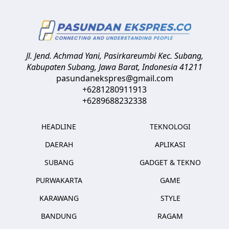
Jl. Jend. Achmad Yani, Pasirkareumbi
Kec. Subang,
Kabupaten Subang, Jawa Barat
,
Indonesia
41211
pasundanekspres@gmail.com
+6281280911913
+6289688232338
HEADLINE
TEKNOLOGI
DAERAH
APLIKASI
SUBANG
GADGET & TEKNO
PURWAKARTA
GAME
KARAWANG
STYLE
BANDUNG
RAGAM