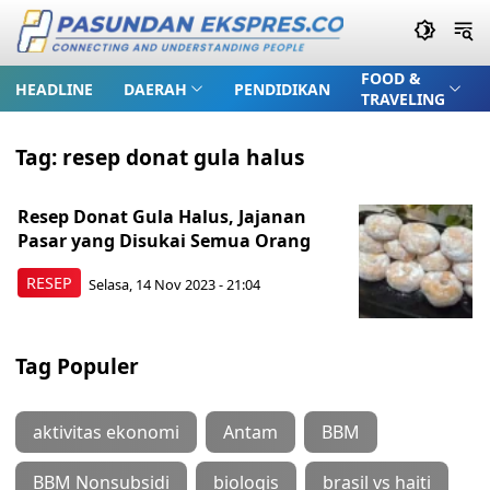
FOOD &
HEADLINE
DAERAH
PENDIDIKAN
TRAVELING
Tag:
resep donat gula halus
Resep Donat Gula Halus, Jajanan
Pasar yang Disukai Semua Orang
RESEP
Selasa, 14 Nov 2023 - 21:04
Tag Populer
aktivitas ekonomi
Antam
BBM
BBM Nonsubsidi
biologis
brasil vs haiti