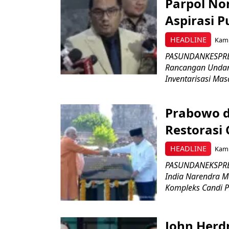
Parpol No
Aspirasi P
HEADLINE
Kami
PASUNDANKESPRES
Rancangan Undan
Inventarisasi Mas
Prabowo d
Restorasi
HEADLINE
Kami
PASUNDANEKSPRES
India Narendra M
Kompleks Candi P
John Herd