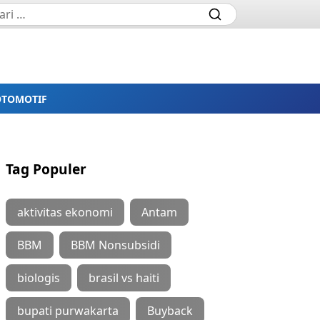
OTOMOTIF
Tag Populer
aktivitas ekonomi
Antam
BBM
BBM Nonsubsidi
biologis
brasil vs haiti
bupati purwakarta
Buyback