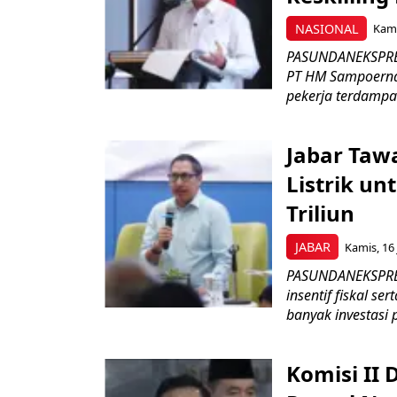
NASIONAL
Kami
PASUNDANEKSPRES
PT HM Sampoerna
pekerja terdampa
Jabar Tawa
Listrik un
Triliun
JABAR
Kamis, 16 
PASUNDANEKSPRES
insentif fiskal s
banyak investasi 
Komisi II