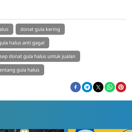
alus
donat gula kering
ula halus anti gagal
sep donat gula halus untuk jualan
entang gula halus