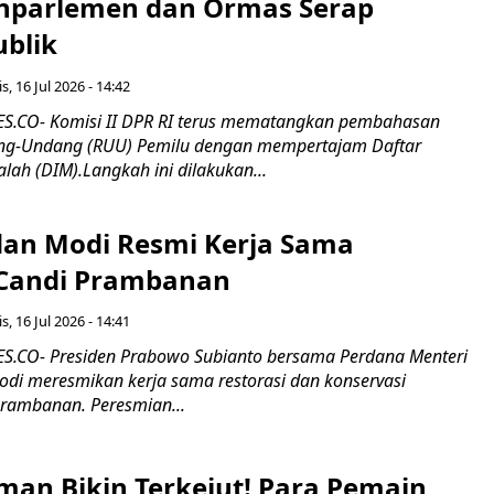
nparlemen dan Ormas Serap
ublik
s, 16 Jul 2026 - 14:42
.CO- Komisi II DPR RI terus mematangkan pembahasan
g-Undang (RUU) Pemilu dengan mempertajam Daftar
alah (DIM).Langkah ini dilakukan...
an Modi Resmi Kerja Sama
 Candi Prambanan
s, 16 Jul 2026 - 14:41
.CO- Presiden Prabowo Subianto bersama Perdana Menteri
odi meresmikan kerja sama restorasi dan konservasi
rambanan. Peresmian...
man Bikin Terkejut! Para Pemain