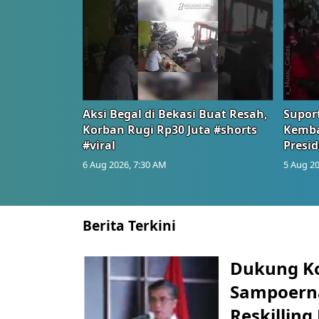
Aksi Begal di Bekasi Buat Resah,
Suport
Korban Rugi Rp30 Juta #shorts
Kemba
#viral
Presid
6 Aug 2026, 7:30 AM
5 Aug 20
Berita Terkini
Dukung K
Sampoerna
Reskilling