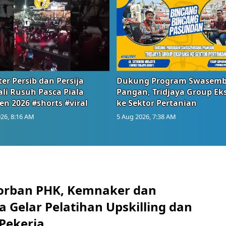
er Persib dan Persija
Dukung Program Swasem
li Rusuh Pasca Piala
Pangan, Tridjaya Group Ek
en 2026 #shorts #viral
ke Sektor Pertanian
26, 8:16 AM
5 Aug 2026, 7:38 AM
orban PHK, Kemnaker dan
 Gelar Pelatihan Upskilling dan
 Pekerja