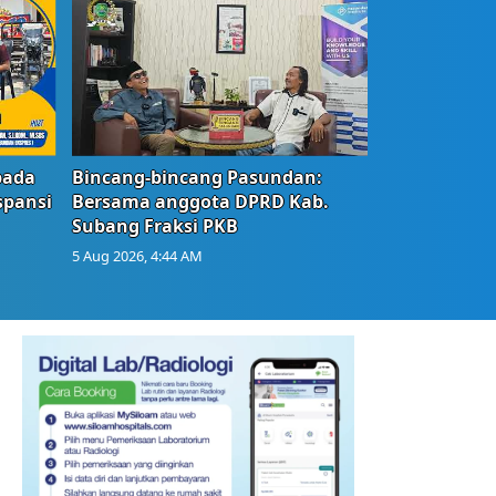
bada
Bincang-bincang Pasundan:
spansi
Bersama anggota DPRD Kab.
Subang Fraksi PKB
5 Aug 2026, 4:44 AM