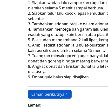
Siapkan wadah lalu campurkan ragi dan gu
diamkan selama 5 menit sampai berbusa.
Siapkan telur lalu kocok lepas kemudian
sebentar.
Tambahkan adonan ragi ke dalam adonan 
Tambahkan mentega dan garam lalu uleni
wadah yang ditutupi kain bersih atau plast
Bila sudah mengembang 2 kali lipat, kemp
Ambil sedikit adonan lalu bulat-bulatka
kain bersih dan diamkan selama 15 menit.
Tuangkan minyak goreng agak banyak lal
donat dan goreng hingga matang berwarna
Angkat donat dan tiriskan donat lalu leta
di atasnya.
Donat gula halus siap disajikan.
Laman berikutnya
Laman: