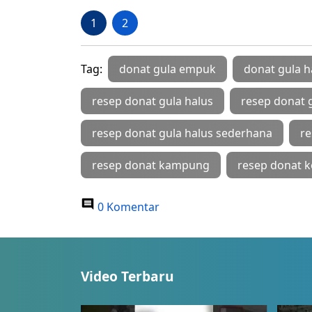
1
2
Tag:
donat gula empuk
donat gula h
resep donat gula halus
resep donat g
resep donat gula halus sederhana
re
resep donat kampung
resep donat k
0 Komentar
Video Terbaru