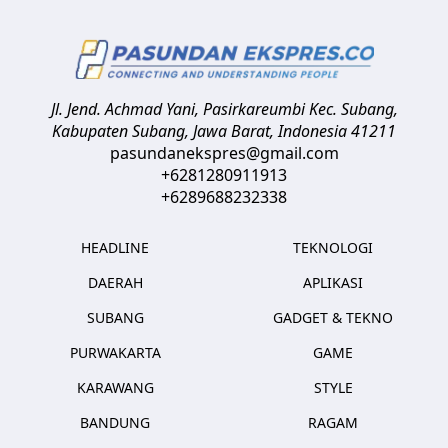
Jl. Jend. Achmad Yani, Pasirkareumbi
Kec. Subang,
Kabupaten Subang, Jawa Barat
,
Indonesia
41211
pasundanekspres@gmail.com
+6281280911913
+6289688232338
HEADLINE
TEKNOLOGI
DAERAH
APLIKASI
SUBANG
GADGET & TEKNO
PURWAKARTA
GAME
KARAWANG
STYLE
BANDUNG
RAGAM