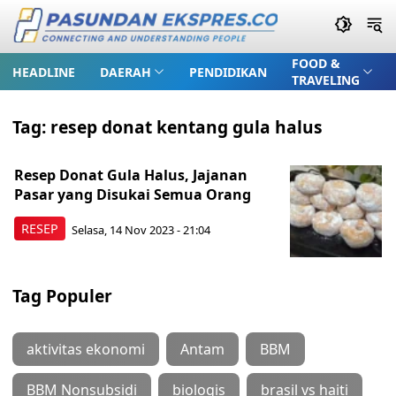
FOOD &
HEADLINE
DAERAH
PENDIDIKAN
TRAVELING
Tag:
resep donat kentang gula halus
Resep Donat Gula Halus, Jajanan
Pasar yang Disukai Semua Orang
RESEP
Selasa, 14 Nov 2023 - 21:04
Tag Populer
aktivitas ekonomi
Antam
BBM
BBM Nonsubsidi
biologis
brasil vs haiti