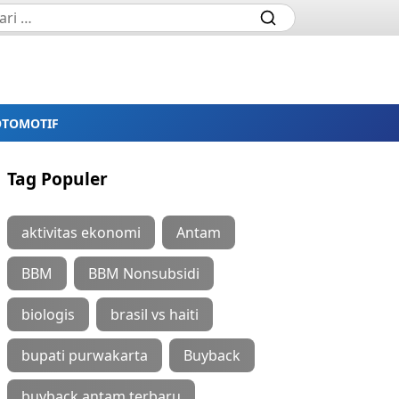
OTOMOTIF
Tag Populer
aktivitas ekonomi
Antam
BBM
BBM Nonsubsidi
biologis
brasil vs haiti
bupati purwakarta
Buyback
buyback antam terbaru