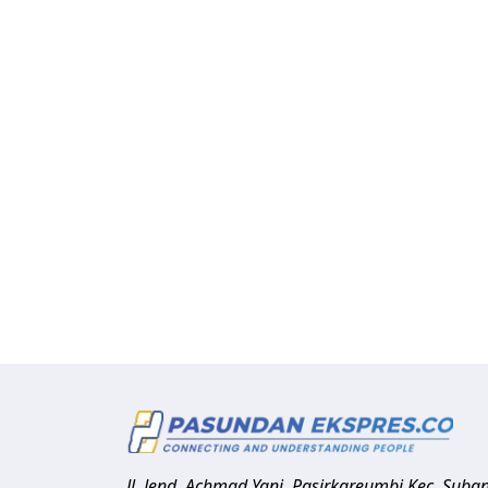
Jl. Jend. Achmad Yani, Pasirkareumbi
Kec. Suba