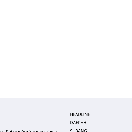
HEADLINE
DAERAH
SUBANG
ng, Kabupaten Subang, Jawa