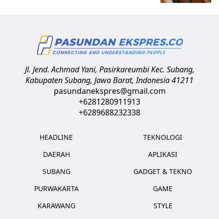
Jl. Jend. Achmad Yani, Pasirkareumbi
Kec. Subang,
Kabupaten Subang, Jawa Barat
,
Indonesia
41211
pasundanekspres@gmail.com
+6281280911913
+6289688232338
HEADLINE
TEKNOLOGI
DAERAH
APLIKASI
SUBANG
GADGET & TEKNO
PURWAKARTA
GAME
KARAWANG
STYLE