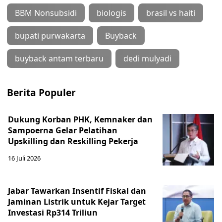
BBM Nonsubsidi
biologis
brasil vs haiti
bupati purwakarta
Buyback
buyback antam terbaru
dedi mulyadi
Berita Populer
Dukung Korban PHK, Kemnaker dan
Sampoerna Gelar Pelatihan
Upskilling dan Reskilling Pekerja
16 Juli 2026
Jabar Tawarkan Insentif Fiskal dan
Jaminan Listrik untuk Kejar Target
Investasi Rp314 Triliun