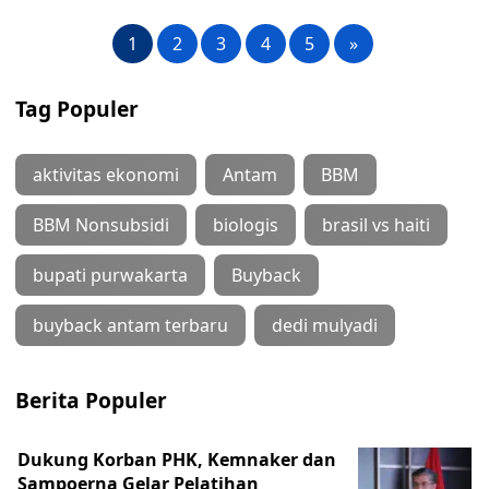
1
2
3
4
5
»
Tag Populer
aktivitas ekonomi
Antam
BBM
BBM Nonsubsidi
biologis
brasil vs haiti
bupati purwakarta
Buyback
buyback antam terbaru
dedi mulyadi
Berita Populer
Dukung Korban PHK, Kemnaker dan
Sampoerna Gelar Pelatihan