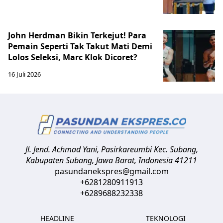
John Herdman Bikin Terkejut! Para
Pemain Seperti Tak Takut Mati Demi
Lolos Seleksi, Marc Klok Dicoret?
16 Juli 2026
Jl. Jend. Achmad Yani, Pasirkareumbi
Kec. Subang,
Kabupaten Subang, Jawa Barat
,
Indonesia
41211
pasundanekspres@gmail.com
+6281280911913
+6289688232338
HEADLINE
TEKNOLOGI