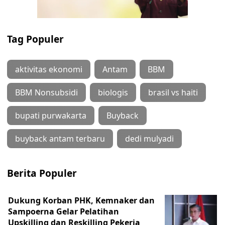
Tag Populer
aktivitas ekonomi
Antam
BBM
BBM Nonsubsidi
biologis
brasil vs haiti
bupati purwakarta
Buyback
buyback antam terbaru
dedi mulyadi
Berita Populer
Dukung Korban PHK, Kemnaker dan
Sampoerna Gelar Pelatihan
Upskilling dan Reskilling Pekerja