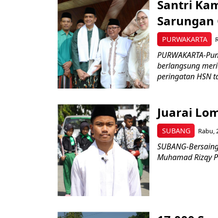
Santri Ka
Sarungan 
PURWAKARTA
PURWAKARTA-Punca
berlangsung meri
peringatan HSN ta
Juarai Lo
SUBANG
Rabu, 
SUBANG-Bersaing 
Muhamad Rizqy Pra