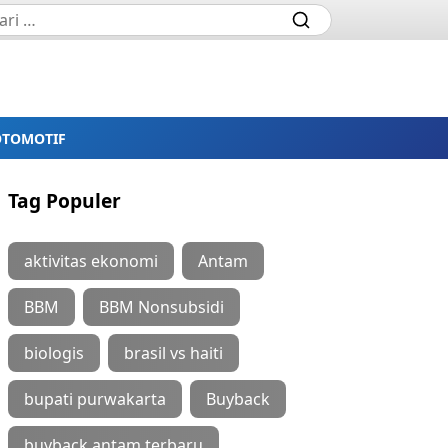
OTOMOTIF
Tag Populer
aktivitas ekonomi
Antam
BBM
BBM Nonsubsidi
biologis
brasil vs haiti
bupati purwakarta
Buyback
buyback antam terbaru