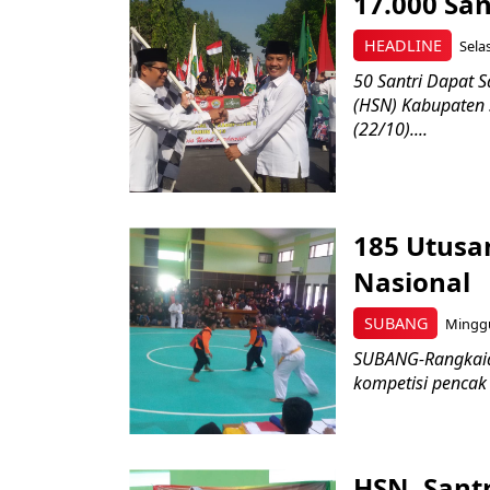
17.000 Sa
HEADLINE
Sela
50 Santri Dapat 
(HSN) Kabupaten 
(22/10)....
185 Utusan
Nasional
SUBANG
Minggu
SUBANG-Rangkaian
kompetisi pencak 
HSN, Sant