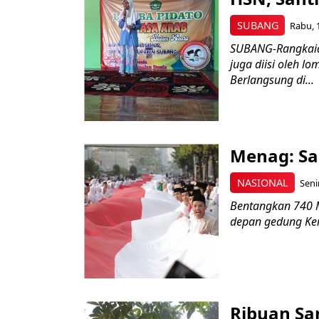
SUBANG
Rabu, 
SUBANG-Rangkaian
juga diisi oleh l
Berlangsung di...
Menag: Sa
NASIONAL
Seni
Bentangkan 740 M
depan gedung Kem
Ribuan Sa