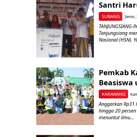
Santri Har
SUBANG
Senin, 
TANJUNGSIANG-PA
Tanjungsiang men
Nasional (HSN). Ya
Pemkab Ka
Beasiswa 
KARAWANG
Kam
Anggarkan Rp31 
hingga 20 persen
menuntut ilmu...