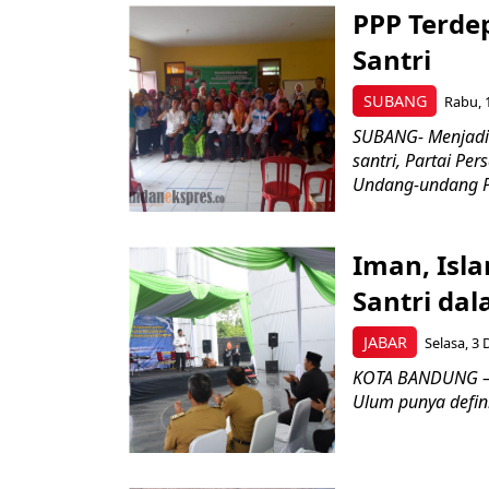
PPP Terde
Santri
SUBANG
Rabu, 
SUBANG- Menjadi
santri, Partai Pe
Undang-undang Pes
Iman, Isla
Santri da
JABAR
Selasa, 3 
KOTA BANDUNG – W
Ulum punya definis