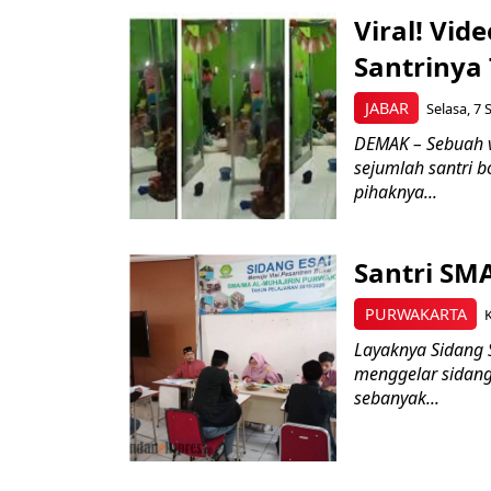
Viral! Vid
Santrinya
JABAR
Selasa, 7 
DEMAK – Sebuah v
sejumlah santri 
pihaknya...
Santri SMA
PURWAKARTA
K
Layaknya Sidang 
menggelar sidang e
sebanyak...