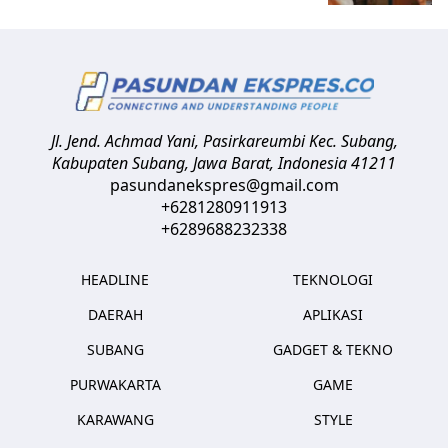
Jl. Jend. Achmad Yani, Pasirkareumbi
Kec. Subang,
Kabupaten Subang, Jawa Barat
,
Indonesia
41211
pasundanekspres@gmail.com
+6281280911913
+6289688232338
HEADLINE
TEKNOLOGI
DAERAH
APLIKASI
SUBANG
GADGET & TEKNO
PURWAKARTA
GAME
KARAWANG
STYLE