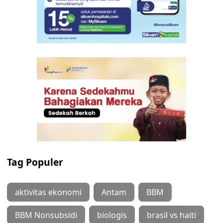
Tag Populer
aktivitas ekonomi
Antam
BBM
BBM Nonsubsidi
biologis
brasil vs haiti