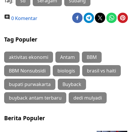
Tag:
sd
seragam
subang
0 Komentar
Tag Populer
aktivitas ekonomi
Antam
BBM
BBM Nonsubsidi
biologis
brasil vs haiti
bupati purwakarta
Buyback
buyback antam terbaru
dedi mulyadi
Berita Populer