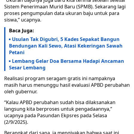
“Ukuran bajunya juga baru kita terima setelah selesai
Sistem Penerimaan Murid Baru (SPMB). Sekarang lagi
proses pengumpulan data ukuran baju untuk para
siswa,” ucapnya.
Baca Juga:
Usulan Tak Digubri, 5 Kades Sepakat Bangun
Bendungan Kali Sewo, Atasi Kekeringan Sawah
Petani
Lembang Gelar Doa Bersama Hadapi Ancaman
Sesar Lembang
Realisasi program seragam gratis ini nampaknya
masih harus menunggu hasil evaluasi APBD perubahan
oleh gubernur.
“Kalau APBD perubahan sudah bisa dilaksanakan
langsung kita berproses untuk pengadaannya,”
ucapnya pada Pasundan Ekpsres pada Selasa
(2/9/2025).
Berangkat dari sana, ia mengiyakan bahwa saat ini