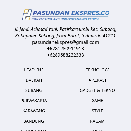
Jl. Jend. Achmad Yani, Pasirkareumbi
Kec. Subang,
Kabupaten Subang, Jawa Barat
,
Indonesia
41211
pasundanekspres@gmail.com
+6281280911913
+6289688232338
HEADLINE
TEKNOLOGI
DAERAH
APLIKASI
SUBANG
GADGET & TEKNO
PURWAKARTA
GAME
KARAWANG
STYLE
BANDUNG
RAGAM