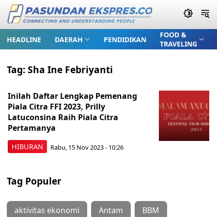
FOOD &
HEADLINE
DAERAH
PENDIDIKAN
TRAVELING
Tag:
Sha Ine Febriyanti
Inilah Daftar Lengkap Pemenang
Piala Citra FFI 2023, Prilly
Latuconsina Raih Piala Citra
Pertamanya
HIBURAN
Rabu, 15 Nov 2023 - 10:26
Tag Populer
aktivitas ekonomi
Antam
BBM