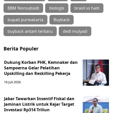
BBM Nonsubsidi
biologis
brasil vs haiti
bupati purwakarta
Buyback
buyback antam terbaru
dedi mulyadi
Berita Populer
Dukung Korban PHK, Kemnaker dan
Sampoerna Gelar Pelatihan
Upskilling dan Reskilling Pekerja
16 Juli 2026
Jabar Tawarkan Insentif Fiskal dan
Jaminan Listrik untuk Kejar Target
Investasi Rp314 Triliun