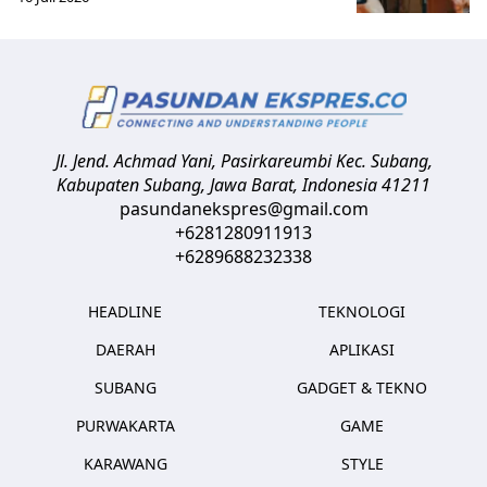
Jl. Jend. Achmad Yani, Pasirkareumbi
Kec. Subang,
Kabupaten Subang, Jawa Barat
,
Indonesia
41211
pasundanekspres@gmail.com
+6281280911913
+6289688232338
HEADLINE
TEKNOLOGI
DAERAH
APLIKASI
SUBANG
GADGET & TEKNO
PURWAKARTA
GAME
KARAWANG
STYLE