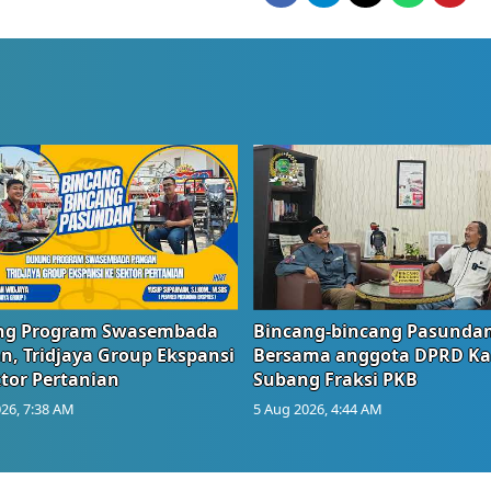
g Program Swasembada
Bincang-bincang Pasundan
n, Tridjaya Group Ekspansi
Bersama anggota DPRD Ka
tor Pertanian
Subang Fraksi PKB
26, 7:38 AM
5 Aug 2026, 4:44 AM