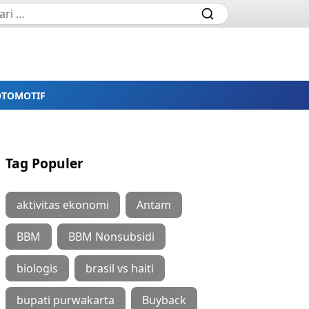
OTOMOTIF
Tag Populer
aktivitas ekonomi
Antam
BBM
BBM Nonsubsidi
biologis
brasil vs haiti
bupati purwakarta
Buyback