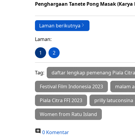
Penghargaan Tanete Pong Masak (Karya Kr
Laman berikutnya
Laman:
1
2
Tag:
daftar lengkap pemenang Piala Citra
Festival Film Indonesia 2023
malam an
Piala Citra FFI 2023
prilly latuconsina
Women from Ratu Island
0 Komentar