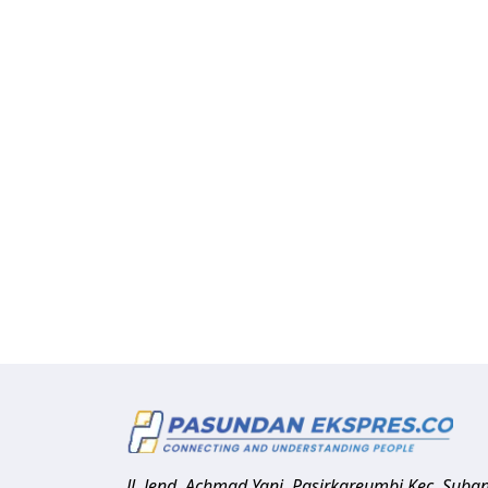
Jl. Jend. Achmad Yani, Pasirkareumbi
Kec. Suba