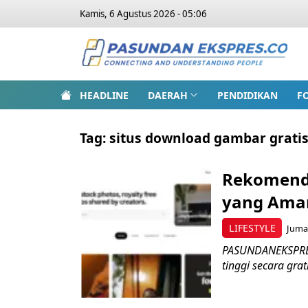
Kamis, 6 Agustus 2026 - 05:06
HEADLINE
DAERAH
PENDIDIKAN
F
Tag:
situs download gambar grati
Rekomenda
yang Aman
LIFESTYLE
Jumat
PASUNDANEKSPRES
tinggi secara grat