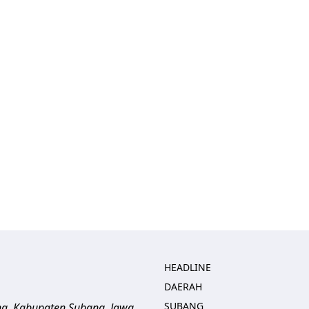
HEADLINE
DAERAH
SUBANG
ng, Kabupaten Subang, Jawa