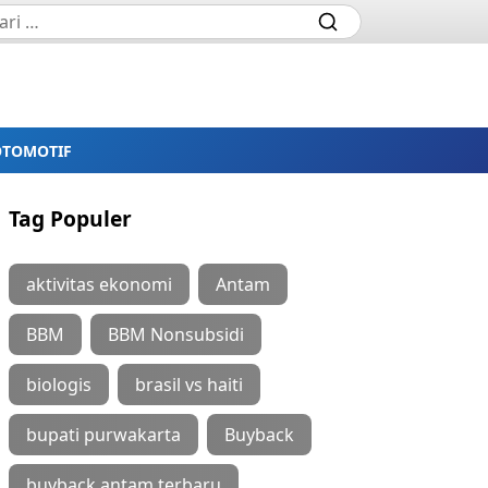
OTOMOTIF
Tag Populer
aktivitas ekonomi
Antam
BBM
BBM Nonsubsidi
biologis
brasil vs haiti
bupati purwakarta
Buyback
buyback antam terbaru