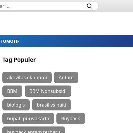
OTOMOTIF
Tag Populer
aktivitas ekonomi
Antam
BBM
BBM Nonsubsidi
biologis
brasil vs haiti
bupati purwakarta
Buyback
buyback antam terbaru