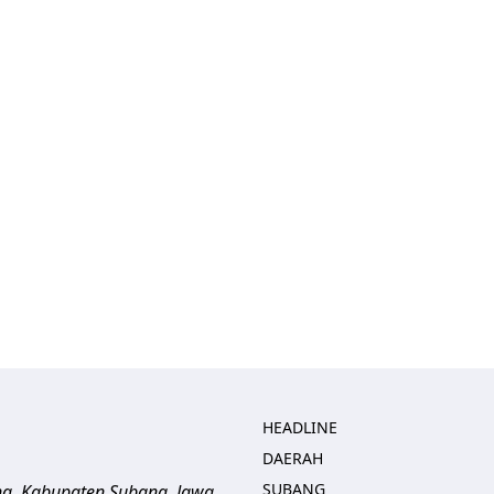
HEADLINE
DAERAH
SUBANG
ng, Kabupaten Subang, Jawa