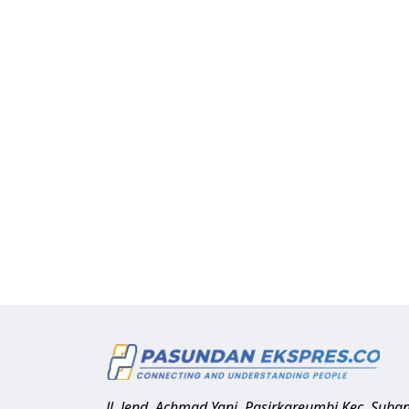
Jl. Jend. Achmad Yani, Pasirkareumbi
Kec. Suba