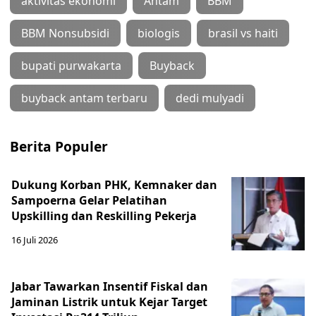
aktivitas ekonomi
Antam
BBM
BBM Nonsubsidi
biologis
brasil vs haiti
bupati purwakarta
Buyback
buyback antam terbaru
dedi mulyadi
Berita Populer
Dukung Korban PHK, Kemnaker dan
Sampoerna Gelar Pelatihan
Upskilling dan Reskilling Pekerja
16 Juli 2026
Jabar Tawarkan Insentif Fiskal dan
Jaminan Listrik untuk Kejar Target