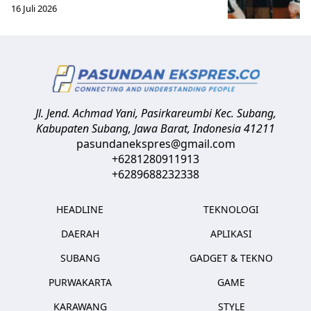
16 Juli 2026
Jl. Jend. Achmad Yani, Pasirkareumbi
Kec. Subang,
Kabupaten Subang, Jawa Barat
,
Indonesia
41211
pasundanekspres@gmail.com
+6281280911913
+6289688232338
HEADLINE
TEKNOLOGI
DAERAH
APLIKASI
SUBANG
GADGET & TEKNO
PURWAKARTA
GAME
KARAWANG
STYLE