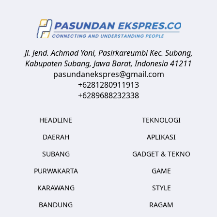
Jl. Jend. Achmad Yani, Pasirkareumbi
Kec. Subang,
Kabupaten Subang, Jawa Barat
,
Indonesia
41211
pasundanekspres@gmail.com
+6281280911913
+6289688232338
HEADLINE
TEKNOLOGI
DAERAH
APLIKASI
SUBANG
GADGET & TEKNO
PURWAKARTA
GAME
KARAWANG
STYLE
BANDUNG
RAGAM