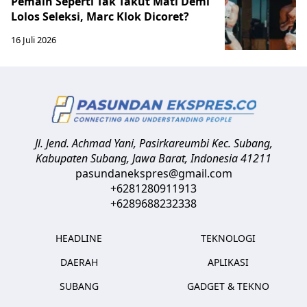
Pemain Seperti Tak Takut Mati Demi
Lolos Seleksi, Marc Klok Dicoret?
16 Juli 2026
Jl. Jend. Achmad Yani, Pasirkareumbi
Kec. Subang,
Kabupaten Subang, Jawa Barat
,
Indonesia
41211
pasundanekspres@gmail.com
+6281280911913
+6289688232338
HEADLINE
TEKNOLOGI
DAERAH
APLIKASI
SUBANG
GADGET & TEKNO