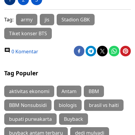
Tag:
army
jis
Stadion GBK
Tiket konser BTS
0 Komentar
Tag Populer
aktivitas ekonomi
Antam
BBM
BBM Nonsubsidi
biologis
brasil vs haiti
bupati purwakarta
Buyback
buyback antam terbaru
dedi mulyadi