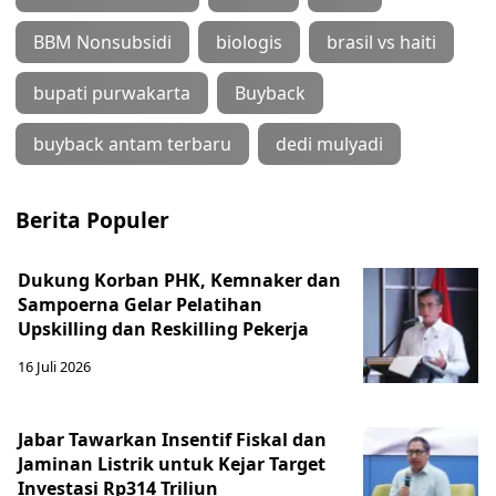
BBM Nonsubsidi
biologis
brasil vs haiti
bupati purwakarta
Buyback
buyback antam terbaru
dedi mulyadi
Berita Populer
Dukung Korban PHK, Kemnaker dan
Sampoerna Gelar Pelatihan
Upskilling dan Reskilling Pekerja
16 Juli 2026
Jabar Tawarkan Insentif Fiskal dan
Jaminan Listrik untuk Kejar Target
Investasi Rp314 Triliun