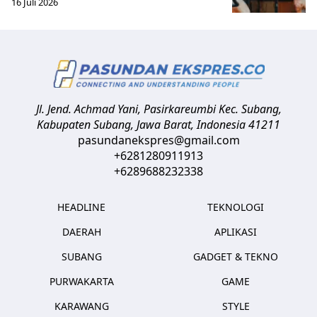
16 Juli 2026
Jl. Jend. Achmad Yani, Pasirkareumbi
Kec. Subang,
Kabupaten Subang, Jawa Barat
,
Indonesia
41211
pasundanekspres@gmail.com
+6281280911913
+6289688232338
HEADLINE
TEKNOLOGI
DAERAH
APLIKASI
SUBANG
GADGET & TEKNO
PURWAKARTA
GAME
KARAWANG
STYLE