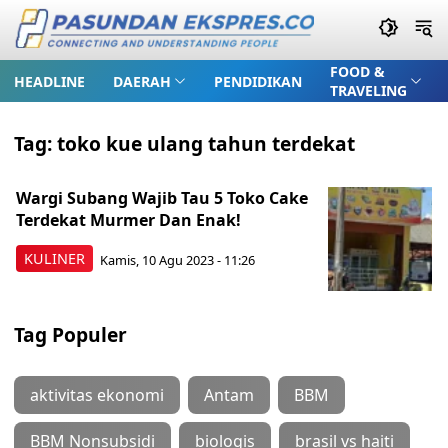
FOOD &
HEADLINE
DAERAH
PENDIDIKAN
TRAVELING
Tag:
toko kue ulang tahun terdekat
Wargi Subang Wajib Tau 5 Toko Cake
Terdekat Murmer Dan Enak!
KULINER
Kamis, 10 Agu 2023 - 11:26
Tag Populer
aktivitas ekonomi
Antam
BBM
BBM Nonsubsidi
biologis
brasil vs haiti