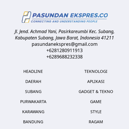
Jl. Jend. Achmad Yani, Pasirkareumbi
Kec. Subang,
Kabupaten Subang, Jawa Barat
,
Indonesia
41211
pasundanekspres@gmail.com
+6281280911913
+6289688232338
HEADLINE
TEKNOLOGI
DAERAH
APLIKASI
SUBANG
GADGET & TEKNO
PURWAKARTA
GAME
KARAWANG
STYLE
BANDUNG
RAGAM