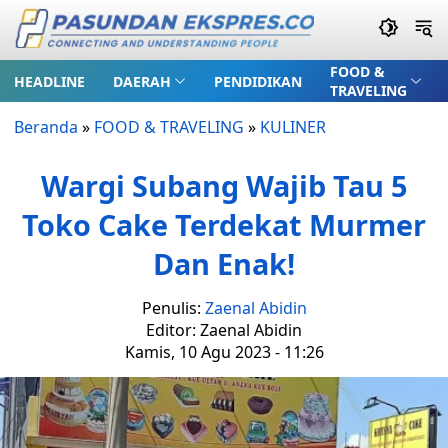
FOOD &
HEADLINE
DAERAH
PENDIDIKAN
TRAVELING
Beranda
»
FOOD & TRAVELING
»
KULINER
Wargi Subang Wajib Tau 5
Toko Cake Terdekat Murmer
Dan Enak!
Penulis:
Zaenal Abidin
Editor: Zaenal Abidin
Kamis, 10 Agu 2023 - 11:26