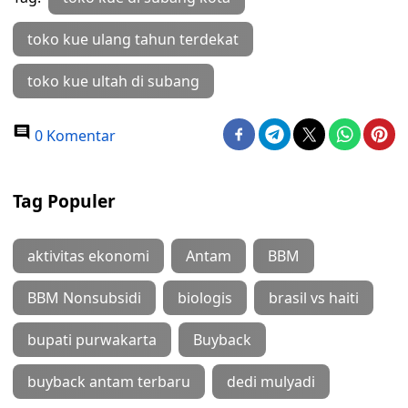
toko kue ulang tahun terdekat
toko kue ultah di subang
0 Komentar
Tag Populer
aktivitas ekonomi
Antam
BBM
BBM Nonsubsidi
biologis
brasil vs haiti
bupati purwakarta
Buyback
buyback antam terbaru
dedi mulyadi