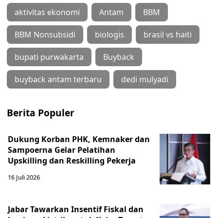
aktivitas ekonomi
Antam
BBM
BBM Nonsubsidi
biologis
brasil vs haiti
bupati purwakarta
Buyback
buyback antam terbaru
dedi mulyadi
Berita Populer
Dukung Korban PHK, Kemnaker dan
Sampoerna Gelar Pelatihan
Upskilling dan Reskilling Pekerja
16 Juli 2026
Jabar Tawarkan Insentif Fiskal dan