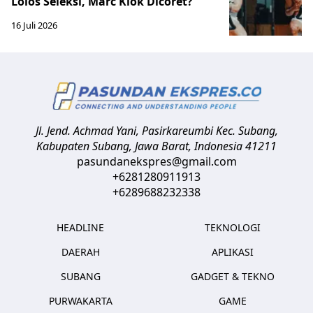
Lolos Seleksi, Marc Klok Dicoret?
16 Juli 2026
Jl. Jend. Achmad Yani, Pasirkareumbi
Kec. Subang,
Kabupaten Subang, Jawa Barat
,
Indonesia
41211
pasundanekspres@gmail.com
+6281280911913
+6289688232338
HEADLINE
TEKNOLOGI
DAERAH
APLIKASI
SUBANG
GADGET & TEKNO
PURWAKARTA
GAME