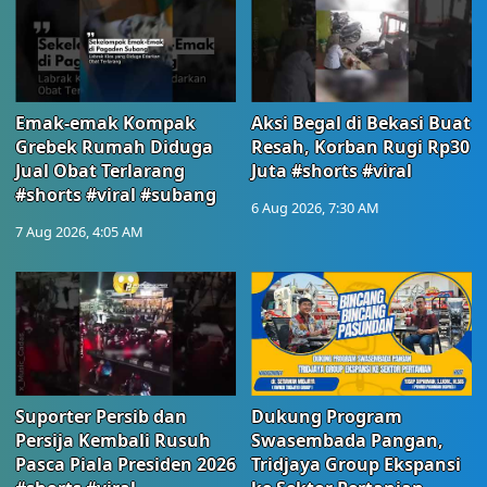
Emak-emak Kompak
Aksi Begal di Bekasi Buat
Grebek Rumah Diduga
Resah, Korban Rugi Rp30
Jual Obat Terlarang
Juta #shorts #viral
#shorts #viral #subang
6 Aug 2026, 7:30 AM
7 Aug 2026, 4:05 AM
Suporter Persib dan
Dukung Program
Persija Kembali Rusuh
Swasembada Pangan,
Pasca Piala Presiden 2026
Tridjaya Group Ekspansi